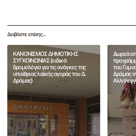
Διαβάστε επίσης...
ΚΑΝΟΝΙΣΜΟΣ ΔΗΜΟΤΙΚΗΣ
Δωρεά από
ΣΥΓΚΟΙΝΩΝΙΑΣ (ειδικά
προγράμμ
δρομολόγια για τις ανάγκες της
του Γυμν
υπαίθριας λαϊκής αγοράς του Δ.
Δράμας σ
Δράμας)
Αλληλεγγ