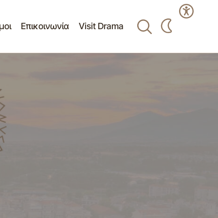
μοι
Επικοινωνία
Visit Drama
Δελτίο Τύπου - Ο Δήμος Δράμας
ξεμπλοκάρει μετά από αρκετά χρόνια την
-2012
αξιοποίηση του Τεμένους στην οδό
Λαμπριανίδου 14-09-2012