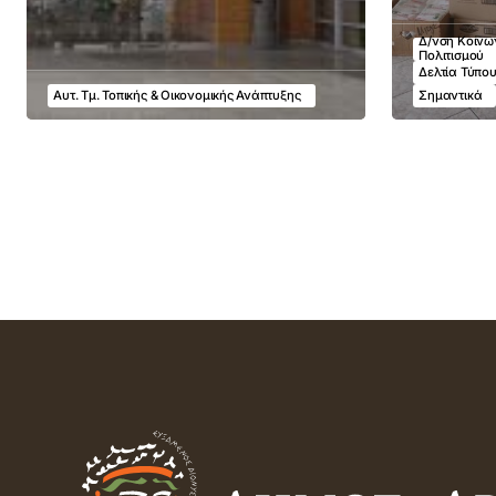
Δ/νση Κοινων
Πολιτισμού
Δελτία Τύπο
Αυτ. Τμ. Τοπικής & Οικονομικής Ανάπτυξης
Σημαντικά