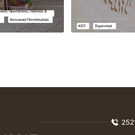
ικής Προστασίας, Παιδείας &
υ
Κοινωνικό Παντοπωλείο
ΚΕΠ
Σημαντικά
252