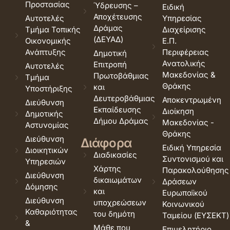
Προστασίας
Ύδρευσης –
Ειδική
Αποχέτευσης
Αυτοτελές
Υπηρεσίας
Δράμας
Τμήμα Τοπικής
Διαχείρισης
(ΔΕΥΑΔ)
Οικονομικής
Ε.Π.
Ανάπτυξης
Περιφέρειας
Δημοτική
Ανατολικής
Επιτροπή
Αυτοτελές
Μακεδονίας &
Πρωτοβάθμιας
Τμήμα
Θράκης
και
Υποστήριξης
Δευτεροβάθμιας
Αποκεντρωμένη
Διεύθυνση
Εκπαίδευσης
Διοίκηση
Δημοτικής
Δήμου Δράμας
Μακεδονίας -
Αστυνομίας
Θράκης
Διεύθυνση
Διάφορα
Ειδική Υπηρεσία
Διοικητικών
Διαδικασίες
Συντονισμού και
Υπηρεσιών
Χάρτης
Παρακολούθησης
Διεύθυνση
δικαιωμάτων
Δράσεων
Δόμησης
και
Ευρωπαϊκού
Διεύθυνση
υποχρεώσεων
Κοινωνικού
Καθαριότητας
του δημότη
Ταμείου (ΕΥΣΕΚΤ)
&
Μάθε που
Επιμελητήριο