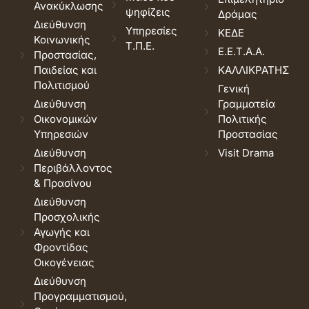
Ανακύκλωσης
ψηφίζεις
Δράμας
Διεύθυνση
Υπηρεσίες
ΚΕΔΕ
Κοινωνικής
Τ.Π.Ε.
Ε.Ε.Τ.Α.Α.
Προστασίας,
Παιδείας και
ΚΑΛΛΙΚΡΑΤΗΣ
Πολιτισμού
Γενική
Διεύθυνση
Γραμματεία
Οικονομικών
Πολιτικής
Υπηρεσιών
Προστασίας
Διεύθυνση
Visit Drama
Περιβάλλοντος
& Πρασίνου
Διεύθυνση
Προσχολικής
Αγωγής και
Φροντίδας
Οικογένειας
Διεύθυνση
Προγραμματισμού,