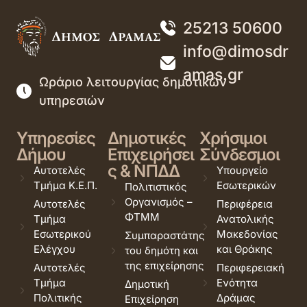
25213 50600
info@dimosdr
amas.gr
Ωράριο λειτουργίας δημοτικών
υπηρεσιών
Υπηρεσίες
Δημοτικές
Χρήσιμοι
Δήμου
Επιχειρήσει
Σύνδεσμοι
ς & ΝΠΔΔ
Αυτοτελές
Υπουργείο
Τμήμα Κ.Ε.Π.
Εσωτερικών
Πολιτιστικός
Οργανισμός –
Αυτοτελές
Περιφέρεια
ΦΤΜΜ
Τμήμα
Ανατολικής
Εσωτερικού
Μακεδονίας
Συμπαραστάτης
Ελέγχου
και Θράκης
του δημότη και
της επιχείρησης
Αυτοτελές
Περιφερειακή
Τμήμα
Ενότητα
Δημοτική
Πολιτικής
Δράμας
Επιχείρηση