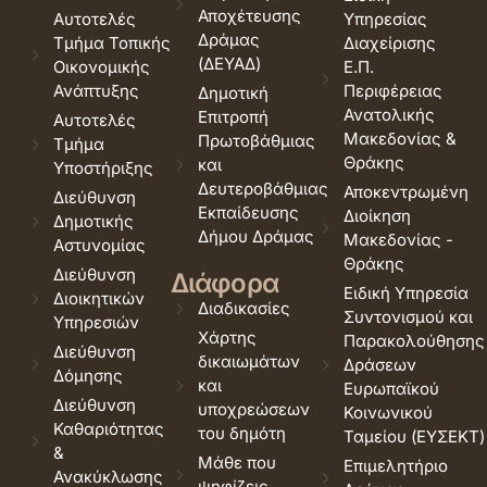
Αποχέτευσης
Αυτοτελές
Υπηρεσίας
Δράμας
Τμήμα Τοπικής
Διαχείρισης
(ΔΕΥΑΔ)
Οικονομικής
Ε.Π.
Ανάπτυξης
Περιφέρειας
Δημοτική
Ανατολικής
Επιτροπή
Αυτοτελές
Μακεδονίας &
Πρωτοβάθμιας
Τμήμα
Θράκης
και
Υποστήριξης
Δευτεροβάθμιας
Αποκεντρωμένη
Διεύθυνση
Εκπαίδευσης
Διοίκηση
Δημοτικής
Δήμου Δράμας
Μακεδονίας -
Αστυνομίας
Θράκης
Διεύθυνση
Διάφορα
Ειδική Υπηρεσία
Διοικητικών
Διαδικασίες
Συντονισμού και
Υπηρεσιών
Χάρτης
Παρακολούθησης
Διεύθυνση
δικαιωμάτων
Δράσεων
Δόμησης
και
Ευρωπαϊκού
Διεύθυνση
υποχρεώσεων
Κοινωνικού
Καθαριότητας
του δημότη
Ταμείου (ΕΥΣΕΚΤ)
&
Μάθε που
Επιμελητήριο
Ανακύκλωσης
ψηφίζεις