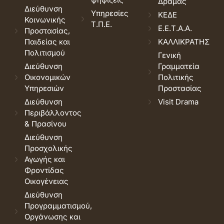
Δράμας
Διεύθυνση
Υπηρεσίες
ΚΕΔΕ
Κοινωνικής
Τ.Π.Ε.
Ε.Ε.Τ.Α.Α.
Προστασίας,
Παιδείας και
ΚΑΛΛΙΚΡΑΤΗΣ
Πολιτισμού
Γενική
Διεύθυνση
Γραμματεία
Οικονομικών
Πολιτικής
Υπηρεσιών
Προστασίας
Διεύθυνση
Visit Drama
Περιβάλλοντος
& Πρασίνου
Διεύθυνση
Προσχολικής
Αγωγής και
Φροντίδας
Οικογένειας
Διεύθυνση
Προγραμματισμού,
Οργάνωσης και