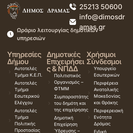
25213 50600
info@dimosdr
amas.gr
Ωράριο λειτουργίας δημοτικών
υπηρεσιών
Υπηρεσίες
Δημοτικές
Χρήσιμοι
Δήμου
Επιχειρήσει
Σύνδεσμοι
ς & ΝΠΔΔ
Αυτοτελές
Υπουργείο
Τμήμα Κ.Ε.Π.
Εσωτερικών
Πολιτιστικός
Οργανισμός –
Αυτοτελές
Περιφέρεια
ΦΤΜΜ
Τμήμα
Ανατολικής
Εσωτερικού
Μακεδονίας
Συμπαραστάτης
Ελέγχου
και Θράκης
του δημότη και
της επιχείρησης
Αυτοτελές
Περιφερειακή
Τμήμα
Ενότητα
Δημοτική
Πολιτικής
Δράμας
Επιχείρηση
Προστασίας
Ύδρευσης –
Ειδική