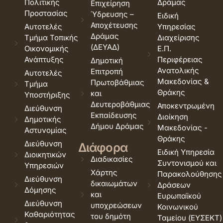
Πολιτικής
Δράμας
Επιχείρηση
Προστασίας
Ύδρευσης –
Ειδική
Αποχέτευσης
Αυτοτελές
Υπηρεσίας
Δράμας
Τμήμα Τοπικής
Διαχείρισης
(ΔΕΥΑΔ)
Οικονομικής
Ε.Π.
Ανάπτυξης
Περιφέρειας
Δημοτική
Ανατολικής
Επιτροπή
Αυτοτελές
Μακεδονίας &
Πρωτοβάθμιας
Τμήμα
Θράκης
και
Υποστήριξης
Δευτεροβάθμιας
Αποκεντρωμένη
Διεύθυνση
Εκπαίδευσης
Διοίκηση
Δημοτικής
Δήμου Δράμας
Μακεδονίας -
Αστυνομίας
Θράκης
Διεύθυνση
Διάφορα
Ειδική Υπηρεσία
Διοικητικών
Διαδικασίες
Συντονισμού και
Υπηρεσιών
Χάρτης
Παρακολούθησης
Διεύθυνση
δικαιωμάτων
Δράσεων
Δόμησης
και
Ευρωπαϊκού
Διεύθυνση
υποχρεώσεων
Κοινωνικού
Καθαριότητας
του δημότη
Ταμείου (ΕΥΣΕΚΤ)