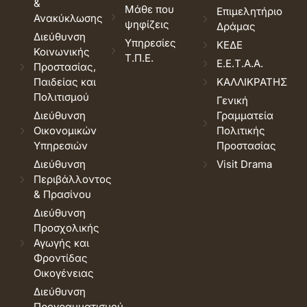
&
Μάθε που
Επιμελητήριο
Ανακύκλωσης
ψηφίζεις
Δράμας
Διεύθυνση
Υπηρεσίες
ΚΕΔΕ
Κοινωνικής
Τ.Π.Ε.
Ε.Ε.Τ.Α.Α.
Προστασίας,
Παιδείας και
ΚΑΛΛΙΚΡΑΤΗΣ
Πολιτισμού
Γενική
Διεύθυνση
Γραμματεία
Οικονομικών
Πολιτικής
Υπηρεσιών
Προστασίας
Διεύθυνση
Visit Drama
Περιβάλλοντος
& Πρασίνου
Διεύθυνση
Προσχολικής
Αγωγής και
Φροντίδας
Οικογένειας
Διεύθυνση
Προγραμματισμού,