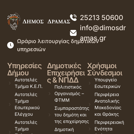
25213 50600
info@dimosdr
amas.gr
Ωράριο λειτουργίας δημοτικών
υπηρεσιών
Υπηρεσίες
Δημοτικές
Χρήσιμοι
Δήμου
Επιχειρήσει
Σύνδεσμοι
ς & ΝΠΔΔ
Αυτοτελές
Υπουργείο
Τμήμα Κ.Ε.Π.
Εσωτερικών
Πολιτιστικός
Οργανισμός –
Αυτοτελές
Περιφέρεια
ΦΤΜΜ
Τμήμα
Ανατολικής
Εσωτερικού
Μακεδονίας
Συμπαραστάτης
Ελέγχου
και Θράκης
του δημότη και
της επιχείρησης
Αυτοτελές
Περιφερειακή
Τμήμα
Ενότητα
Δημοτική