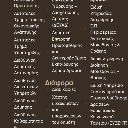
Προστασίας
Ύδρευσης –
Ειδική
Αποχέτευσης
Αυτοτελές
Υπηρεσίας
Δράμας
Τμήμα Τοπικής
Διαχείρισης
(ΔΕΥΑΔ)
Οικονομικής
Ε.Π.
Ανάπτυξης
Περιφέρειας
Δημοτική
Ανατολικής
Επιτροπή
Αυτοτελές
Μακεδονίας &
Πρωτοβάθμιας
Τμήμα
Θράκης
και
Υποστήριξης
Δευτεροβάθμιας
Αποκεντρωμένη
Διεύθυνση
Εκπαίδευσης
Διοίκηση
Δημοτικής
Δήμου Δράμας
Μακεδονίας -
Αστυνομίας
Θράκης
Διεύθυνση
Διάφορα
Ειδική Υπηρεσία
Διοικητικών
Διαδικασίες
Συντονισμού και
Υπηρεσιών
Χάρτης
Παρακολούθησης
Διεύθυνση
δικαιωμάτων
Δράσεων
Δόμησης
και
Ευρωπαϊκού
Διεύθυνση
υποχρεώσεων
Κοινωνικού
Καθαριότητας
του δημότη
Ταμείου (ΕΥΣΕΚΤ)
&