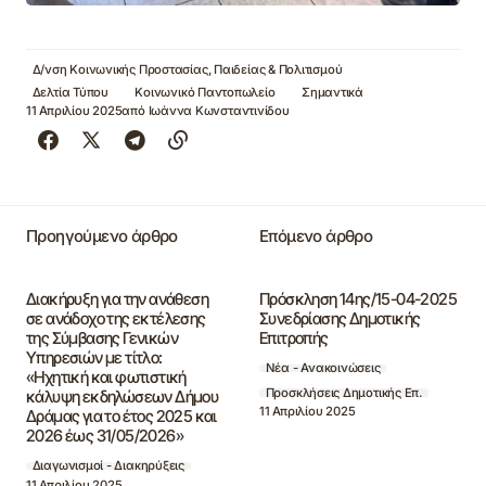
Δ/νση Κοινωνικής Προστασίας, Παιδείας & Πολιτισμού
Δελτία Τύπου
Κοινωνικό Παντοπωλείο
Σημαντικά
11 Απριλίου 2025
από
Ιωάννα Κωνσταντινίδου
Προηγούμενο άρθρο
Επόμενο άρθρο
Διακήρυξη για την ανάθεση
Πρόσκληση 14ης/15-04-2025
σε ανάδοχο της εκτέλεσης
Συνεδρίασης Δημοτικής
της Σύμβασης Γενικών
Επιτροπής
Υπηρεσιών με τίτλο:
Νέα - Ανακοινώσεις
«Ηχητική και φωτιστική
Προσκλήσεις Δημοτικής Επ.
κάλυψη εκδηλώσεων Δήμου
11 Απριλίου 2025
Δράμας για το έτος 2025 και
2026 έως 31/05/2026»
Διαγωνισμοί - Διακηρύξεις
11 Απριλίου 2025