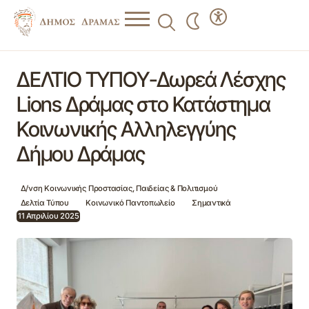
ΔΕΛΤΙΟ ΤΥΠΟΥ-Δωρεά Λέσχης Lions Δράμας στο
Κατάστημα Κοινωνικής Αλληλεγγύης Δήμου Δράμας
ΔΕΛΤΙΟ ΤΥΠΟΥ-Δωρεά Λέσχης
Lions Δράμας στο Κατάστημα
Κοινωνικής Αλληλεγγύης
Δήμου Δράμας
Δ/νση Κοινωνικής Προστασίας, Παιδείας & Πολιτισμού
Δελτία Τύπου
Κοινωνικό Παντοπωλείο
Σημαντικά
11 Απριλίου 2025