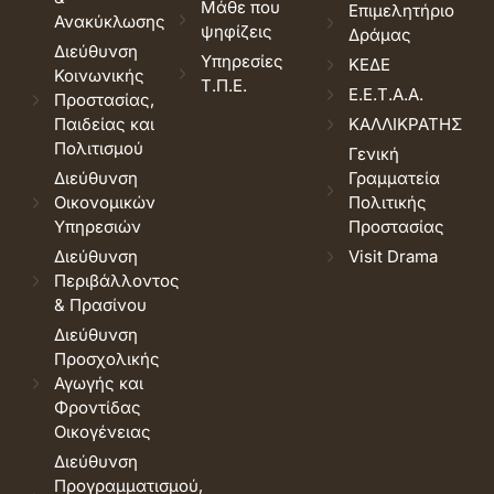
Μάθε που
Επιμελητήριο
Ανακύκλωσης
ψηφίζεις
Δράμας
Διεύθυνση
Υπηρεσίες
ΚΕΔΕ
Κοινωνικής
Τ.Π.Ε.
Ε.Ε.Τ.Α.Α.
Προστασίας,
Παιδείας και
ΚΑΛΛΙΚΡΑΤΗΣ
Πολιτισμού
Γενική
Διεύθυνση
Γραμματεία
Οικονομικών
Πολιτικής
Υπηρεσιών
Προστασίας
Διεύθυνση
Visit Drama
Περιβάλλοντος
& Πρασίνου
Διεύθυνση
Προσχολικής
Αγωγής και
Φροντίδας
Οικογένειας
Διεύθυνση
Προγραμματισμού,