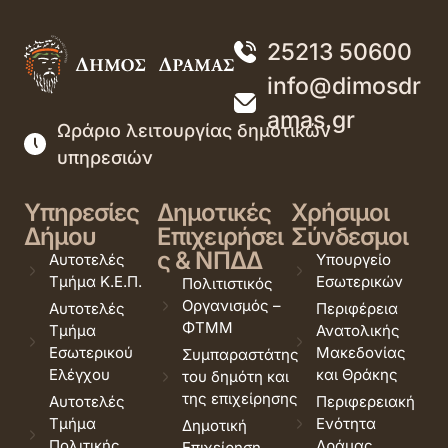
25213 50600
info@dimosdr
amas.gr
Ωράριο λειτουργίας δημοτικών
υπηρεσιών
Υπηρεσίες
Δημοτικές
Χρήσιμοι
Δήμου
Επιχειρήσει
Σύνδεσμοι
ς & ΝΠΔΔ
Αυτοτελές
Υπουργείο
Τμήμα Κ.Ε.Π.
Εσωτερικών
Πολιτιστικός
Οργανισμός –
Αυτοτελές
Περιφέρεια
ΦΤΜΜ
Τμήμα
Ανατολικής
Εσωτερικού
Μακεδονίας
Συμπαραστάτης
Ελέγχου
και Θράκης
του δημότη και
της επιχείρησης
Αυτοτελές
Περιφερειακή
Τμήμα
Ενότητα
Δημοτική
Πολιτικής
Δράμας
Επιχείρηση