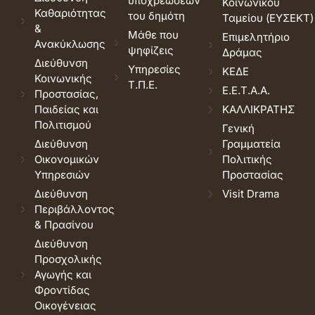
υποχρεώσεων
Κοινωνικού
Καθαριότητας
του δημότη
Ταμείου (ΕΥΣΕΚΤ)
&
Μάθε που
Επιμελητήριο
Ανακύκλωσης
ψηφίζεις
Δράμας
Διεύθυνση
Υπηρεσίες
ΚΕΔΕ
Κοινωνικής
Τ.Π.Ε.
Ε.Ε.Τ.Α.Α.
Προστασίας,
Παιδείας και
ΚΑΛΛΙΚΡΑΤΗΣ
Πολιτισμού
Γενική
Διεύθυνση
Γραμματεία
Οικονομικών
Πολιτικής
Υπηρεσιών
Προστασίας
Διεύθυνση
Visit Drama
Περιβάλλοντος
& Πρασίνου
Διεύθυνση
Προσχολικής
Αγωγής και
Φροντίδας
Οικογένειας