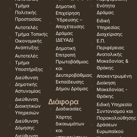
Τμήμα
Ενότητα
Δημοτική
Πολιτικής
Δράμας
Επιχείρηση
Προστασίας
Ύδρευσης –
Ειδική
Αποχέτευσης
Αυτοτελές
Υπηρεσίας
Δράμας
Τμήμα Τοπικής
Διαχείρισης
(ΔΕΥΑΔ)
Οικονομικής
Ε.Π.
Ανάπτυξης
Περιφέρειας
Δημοτική
Ανατολικής
Επιτροπή
Αυτοτελές
Μακεδονίας &
Πρωτοβάθμιας
Τμήμα
Θράκης
και
Υποστήριξης
Δευτεροβάθμιας
Αποκεντρωμένη
Διεύθυνση
Εκπαίδευσης
Διοίκηση
Δημοτικής
Δήμου Δράμας
Μακεδονίας -
Αστυνομίας
Θράκης
Διεύθυνση
Διάφορα
Ειδική Υπηρεσία
Διοικητικών
Διαδικασίες
Συντονισμού και
Υπηρεσιών
Χάρτης
Παρακολούθησης
Διεύθυνση
δικαιωμάτων
Δράσεων
Δόμησης
και
Ευρωπαϊκού
Διεύθυνση