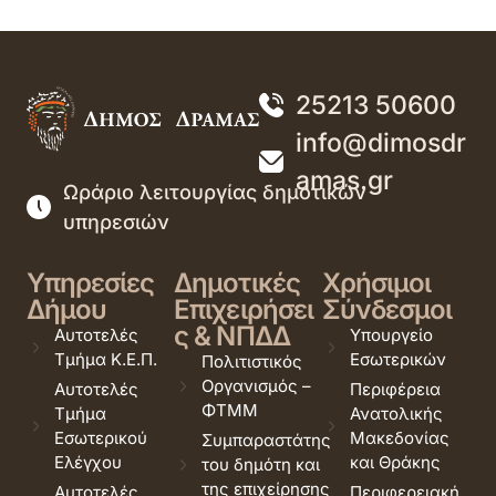
25213 50600
info@dimosdr
amas.gr
Ωράριο λειτουργίας δημοτικών
υπηρεσιών
Υπηρεσίες
Δημοτικές
Χρήσιμοι
Δήμου
Επιχειρήσει
Σύνδεσμοι
ς & ΝΠΔΔ
Αυτοτελές
Υπουργείο
Τμήμα Κ.Ε.Π.
Εσωτερικών
Πολιτιστικός
Οργανισμός –
Αυτοτελές
Περιφέρεια
ΦΤΜΜ
Τμήμα
Ανατολικής
Εσωτερικού
Μακεδονίας
Συμπαραστάτης
Ελέγχου
και Θράκης
του δημότη και
της επιχείρησης
Αυτοτελές
Περιφερειακή