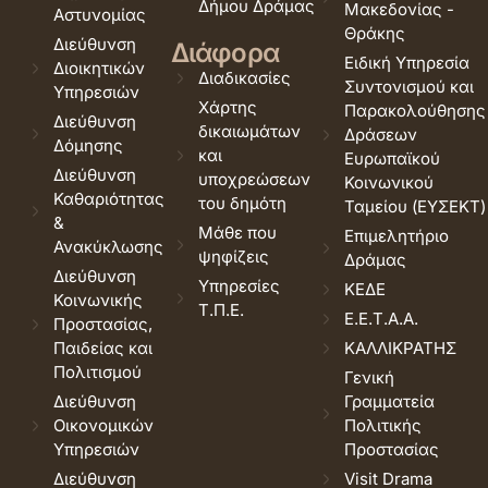
Δήμου Δράμας
Μακεδονίας -
Αστυνομίας
Θράκης
Διεύθυνση
Διάφορα
Ειδική Υπηρεσία
Διοικητικών
Διαδικασίες
Συντονισμού και
Υπηρεσιών
Χάρτης
Παρακολούθησης
Διεύθυνση
δικαιωμάτων
Δράσεων
Δόμησης
και
Ευρωπαϊκού
Διεύθυνση
υποχρεώσεων
Κοινωνικού
Καθαριότητας
του δημότη
Ταμείου (ΕΥΣΕΚΤ)
&
Μάθε που
Επιμελητήριο
Ανακύκλωσης
ψηφίζεις
Δράμας
Διεύθυνση
Υπηρεσίες
ΚΕΔΕ
Κοινωνικής
Τ.Π.Ε.
Ε.Ε.Τ.Α.Α.
Προστασίας,
Παιδείας και
ΚΑΛΛΙΚΡΑΤΗΣ
Πολιτισμού
Γενική
Διεύθυνση
Γραμματεία
Οικονομικών
Πολιτικής
Υπηρεσιών
Προστασίας
Διεύθυνση
Visit Drama