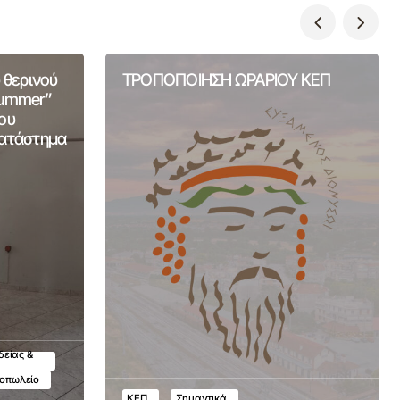
 θερινού
ΤΡΟΠΟΠΟΙΗΣΗ ΩΡΑΡΙΟΥ ΚΕΠ
Summer”
ου
Κατάστημα
δείας &
τοπωλείο
ΚΕΠ
Σημαντικά