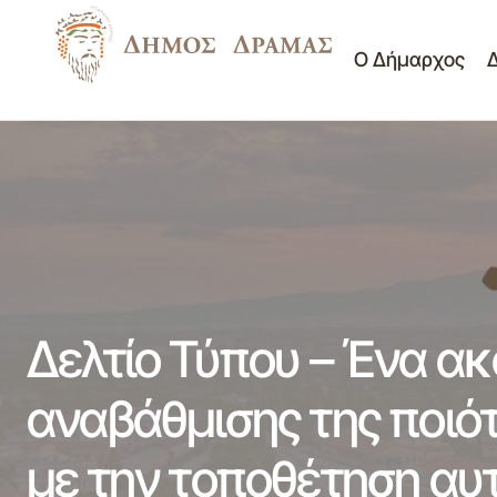
Ο Δήμαρχος
Δελτίο Τύπου -Δεντροστοιχία σε μήκος
Δελ
1200 μέτρων στον Περιφερειακό δρόμο
Νέα -
των Κουδουνιών από το Δήμο Δράμας 21-
Ανακοινώσεις
στη
03-2014
Δελτίο Τύπου – Ένα α
αναβάθμισης της ποιό
με την τοποθέτηση α