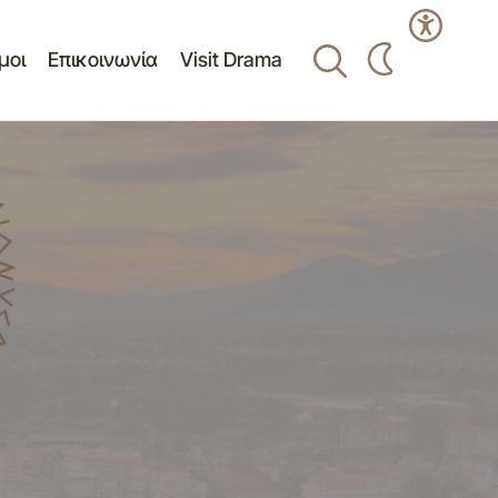
μοι
Επικοινωνία
Visit Drama
Δελτίο Τύπου -Ο Δήμος Δράμας
οιότητας ζωής
διοργανώνει τη διεθνή συνέλευση του
Συνδέσμου Ευρωπαϊκών Συνοριακών
 24-03-2014
Περιφερειών (ΣΕΣΠ) 24-03-2014