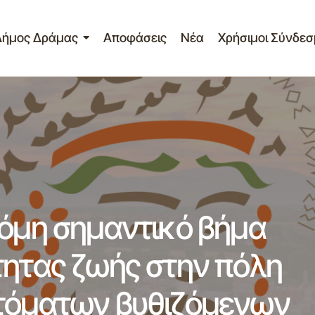
Δήμος Δράμας
Αποφάσεις
Νέα
Χρήσιμοι Σύνδεσ
τίο Τύπου – Ένα ακόμη σημαντικό βήμα αναβάθμισης της π
ν πόλη με την τοποθέτηση αυτόματων βυθιζόμενων κάδων
κόμη σημαντικό βήμα
τητας ζωής στην πόλη
υτόματων βυθιζόμενων