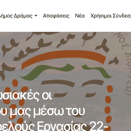
Δήμος Δράμας
Αποφάσεις
Νέα
Χρήσιμοι Σύνδεσ
τίο Τύπου – Εντυπωσιακές οι παρεμβάσεις του Δήμου μας 
γράμματος Κοινωφελούς Εργασίας 22-08-2012
σιακές οι
υ μας μέσω του
ελούς Εργασίας 22-