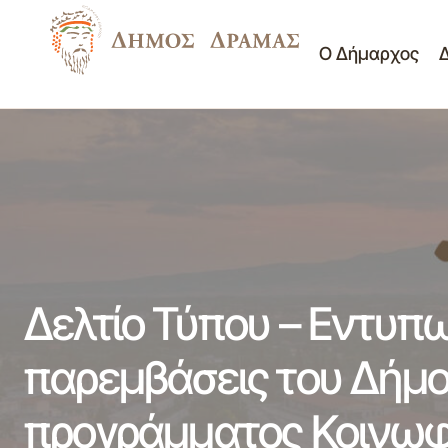
Ο Δήμαρχος
Δελτίο Τύπου - Συγχαρητήρια στο 3ο
Λύκειο Δράμας για την πανελλαδική
Δελ
Νέα -
πρωτιά του στο πλαίσιο του διαγωνισμού
Ανακοινώσεις
προ
της Γ Γ Ν Γενιάς κατά της σχολικής βίας
10-08-2012
Δελτίο Τύπου – Εντυπω
παρεμβάσεις του Δήμο
προγράμματος Κοινωφ