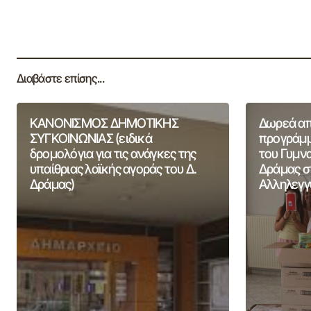
Διαβάστε επίσης...
ΚΑΝΟΝΙΣΜΟΣ ΔΗΜΟΤΙΚΗΣ
Δωρεά από
ΣΥΓΚΟΙΝΩΝΙΑΣ (ειδικά
προγράμμ
δρομολόγια για τις ανάγκες της
του Γυμν
υπαίθριας λαϊκής αγοράς του Δ.
Δράμας σ
Δράμας)
Αλληλεγγ