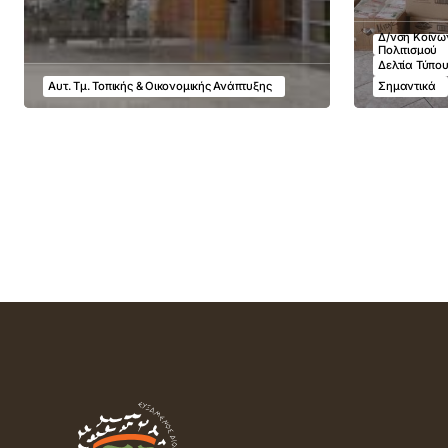
Δ/νση Κοινων
Πολιτισμού
Δελτία Τύπο
Αυτ. Τμ. Τοπικής & Οικονομικής Ανάπτυξης
Σημαντικά