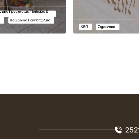
ικής Προστασίας, Παιδείας &
υ
Κοινωνικό Παντοπωλείο
ΚΕΠ
Σημαντικά
252