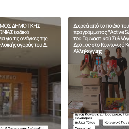
ΜΟΣ ΔΗΜΟΤΙΚΗΣ
Δωρεά από τα παιδιά του
ΝΙΑΣ (ειδικά
προγράμματος “Active 
α για τις ανάγκες της
του Γυμναστικού Συλλόγ
 λαϊκής αγοράς του Δ.
Δράμας στο Κοινωνικό 
Αλληλεγγύης
Δ/νση Κοινωνικής Προστασίας, Παι
Πολιτισμού
Δελτία Τύπου
Κοινωνικό Παν
ικής & Οικονομικής Ανάπτυξης
Σημαντικά