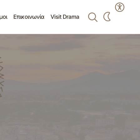
μοι
Επικοινωνία
Visit Drama
Δελτίο Τύπου - Βελτιωμένο και
μισμένη θα
ασφαλέστερο το οδικό δίκτυο στην πόλη
μας 21-05-2012