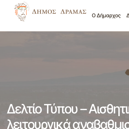
Ο Δήμαρχος
Δελτίο Τύπου - Ευχές και λουλούδια σε
Δελ
Νέα -
κάθε μητέρα στο ΚΑΠΗ Ξηροποτάμου 21-
Ανακοινώσεις
παρ
05-2012
Δελτίο Τύπου – Αισθητ
λειτουργικά αναβαθμι