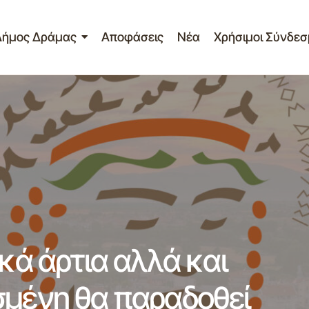
Δήμος Δράμας
Αποφάσεις
Νέα
Χρήσιμοι Σύνδεσ
τίο Τύπου – Αισθητικά άρτια αλλά και λειτουργικά αναβαθ
αδοθεί σύντομα η οδός Γούναρη 21-05-2012
ικά άρτια αλλά και
σμένη θα παραδοθεί