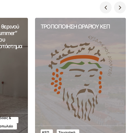
 θερινού
ΤΡΟΠΟΠΟΙΗΣΗ ΩΡΑΡΙΟΥ ΚΕΠ
Summer”
ου
Κατάστημα
δείας &
τοπωλείο
ΚΕΠ
Σημαντικά