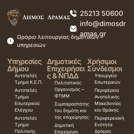
25213 50600
info@dimosdr
amas.gr
Ωράριο λειτουργίας δημοτικών
υπηρεσιών
Υπηρεσίες
Δημοτικές
Χρήσιμοι
Δήμου
Επιχειρήσει
Σύνδεσμοι
ς & ΝΠΔΔ
Αυτοτελές
Υπουργείο
Τμήμα Κ.Ε.Π.
Εσωτερικών
Πολιτιστικός
Οργανισμός –
Αυτοτελές
Περιφέρεια
ΦΤΜΜ
Τμήμα
Ανατολικής
Εσωτερικού
Μακεδονίας
Συμπαραστάτης
Ελέγχου
και Θράκης
του δημότη και
της επιχείρησης
Αυτοτελές
Περιφερειακή
Τμήμα
Ενότητα
Δημοτική
Πολιτικής
Δράμας
Επιχείρηση