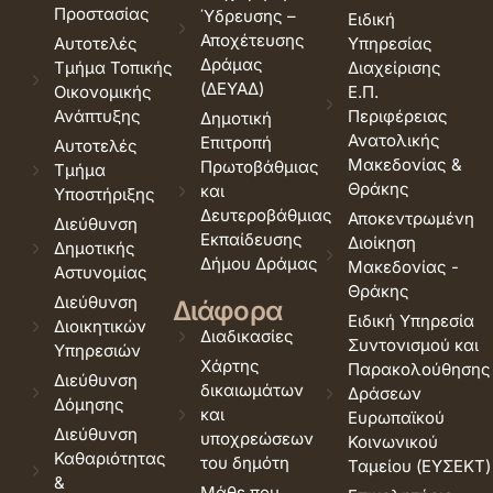
Προστασίας
Ύδρευσης –
Ειδική
Αποχέτευσης
Αυτοτελές
Υπηρεσίας
Δράμας
Τμήμα Τοπικής
Διαχείρισης
(ΔΕΥΑΔ)
Οικονομικής
Ε.Π.
Ανάπτυξης
Περιφέρειας
Δημοτική
Ανατολικής
Επιτροπή
Αυτοτελές
Μακεδονίας &
Πρωτοβάθμιας
Τμήμα
Θράκης
και
Υποστήριξης
Δευτεροβάθμιας
Αποκεντρωμένη
Διεύθυνση
Εκπαίδευσης
Διοίκηση
Δημοτικής
Δήμου Δράμας
Μακεδονίας -
Αστυνομίας
Θράκης
Διεύθυνση
Διάφορα
Ειδική Υπηρεσία
Διοικητικών
Διαδικασίες
Συντονισμού και
Υπηρεσιών
Χάρτης
Παρακολούθησης
Διεύθυνση
δικαιωμάτων
Δράσεων
Δόμησης
και
Ευρωπαϊκού
Διεύθυνση
υποχρεώσεων
Κοινωνικού
Καθαριότητας
του δημότη
Ταμείου (ΕΥΣΕΚΤ)
&
Μάθε που