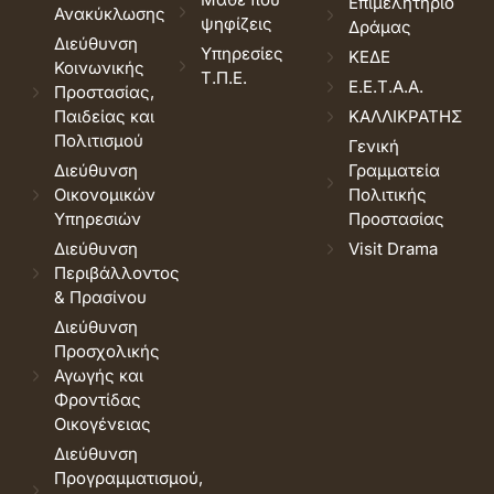
Επιμελητήριο
Ανακύκλωσης
ψηφίζεις
Δράμας
Διεύθυνση
Υπηρεσίες
ΚΕΔΕ
Κοινωνικής
Τ.Π.Ε.
Ε.Ε.Τ.Α.Α.
Προστασίας,
Παιδείας και
ΚΑΛΛΙΚΡΑΤΗΣ
Πολιτισμού
Γενική
Διεύθυνση
Γραμματεία
Οικονομικών
Πολιτικής
Υπηρεσιών
Προστασίας
Διεύθυνση
Visit Drama
Περιβάλλοντος
& Πρασίνου
Διεύθυνση
Προσχολικής
Αγωγής και
Φροντίδας
Οικογένειας
Διεύθυνση
Προγραμματισμού,