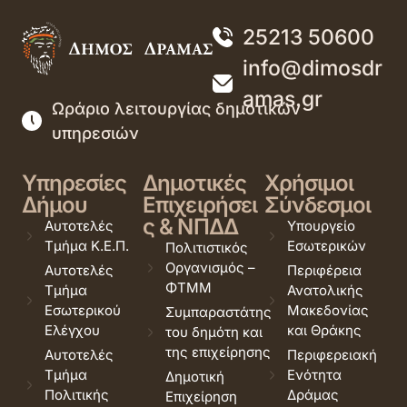
25213 50600
info@dimosdr
amas.gr
Ωράριο λειτουργίας δημοτικών
υπηρεσιών
Υπηρεσίες
Δημοτικές
Χρήσιμοι
Δήμου
Επιχειρήσει
Σύνδεσμοι
ς & ΝΠΔΔ
Αυτοτελές
Υπουργείο
Τμήμα Κ.Ε.Π.
Εσωτερικών
Πολιτιστικός
Οργανισμός –
Αυτοτελές
Περιφέρεια
ΦΤΜΜ
Τμήμα
Ανατολικής
Εσωτερικού
Μακεδονίας
Συμπαραστάτης
Ελέγχου
και Θράκης
του δημότη και
της επιχείρησης
Αυτοτελές
Περιφερειακή
Τμήμα
Ενότητα
Δημοτική
Πολιτικής
Δράμας
Επιχείρηση