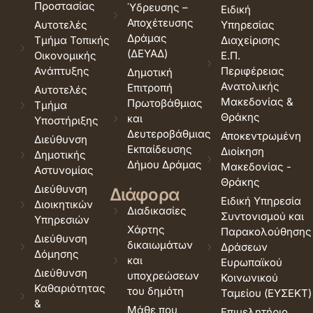
Προστασίας
Ύδρευσης –
Ειδική
Αποχέτευσης
Αυτοτελές
Υπηρεσίας
Δράμας
Τμήμα Τοπικής
Διαχείρισης
(ΔΕΥΑΔ)
Οικονομικής
Ε.Π.
Ανάπτυξης
Περιφέρειας
Δημοτική
Ανατολικής
Επιτροπή
Αυτοτελές
Μακεδονίας &
Πρωτοβάθμιας
Τμήμα
Θράκης
και
Υποστήριξης
Δευτεροβάθμιας
Αποκεντρωμένη
Διεύθυνση
Εκπαίδευσης
Διοίκηση
Δημοτικής
Δήμου Δράμας
Μακεδονίας -
Αστυνομίας
Θράκης
Διεύθυνση
Διάφορα
Ειδική Υπηρεσία
Διοικητικών
Διαδικασίες
Συντονισμού και
Υπηρεσιών
Χάρτης
Παρακολούθησης
Διεύθυνση
δικαιωμάτων
Δράσεων
Δόμησης
και
Ευρωπαϊκού
Διεύθυνση
υποχρεώσεων
Κοινωνικού
Καθαριότητας
του δημότη
Ταμείου (ΕΥΣΕΚΤ)
&
Μάθε που
Επιμελητήριο