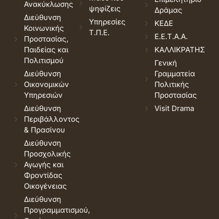
Ανακύκλωσης
ψηφίζεις
Δράμας
Διεύθυνση
Υπηρεσίες
ΚΕΔΕ
Κοινωνικής
Τ.Π.Ε.
Ε.Ε.Τ.Α.Α.
Προστασίας,
Παιδείας και
ΚΑΛΛΙΚΡΑΤΗΣ
Πολιτισμού
Γενική
Διεύθυνση
Γραμματεία
Οικονομικών
Πολιτικής
Υπηρεσιών
Προστασίας
Διεύθυνση
Visit Drama
Περιβάλλοντος
& Πρασίνου
Διεύθυνση
Προσχολικής
Αγωγής και
Φροντίδας
Οικογένειας
Διεύθυνση
Προγραμματισμού,