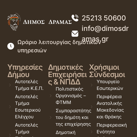
25213 50600
info@dimosdr
amas.gr
Ωράριο λειτουργίας δημοτικών
υπηρεσιών
Υπηρεσίες
Δημοτικές
Χρήσιμοι
Δήμου
Επιχειρήσει
Σύνδεσμοι
ς & ΝΠΔΔ
Αυτοτελές
Υπουργείο
Τμήμα Κ.Ε.Π.
Εσωτερικών
Πολιτιστικός
Οργανισμός –
Αυτοτελές
Περιφέρεια
ΦΤΜΜ
Τμήμα
Ανατολικής
Εσωτερικού
Μακεδονίας
Συμπαραστάτης
Ελέγχου
και Θράκης
του δημότη και
της επιχείρησης
Αυτοτελές
Περιφερειακή
Τμήμα
Ενότητα
Δημοτική