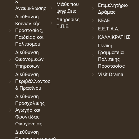
&
Μάθε που
Επιμελητήριο
Ανακύκλωσης
ψηφίζεις
Δράμας
Διεύθυνση
Υπηρεσίες
ΚΕΔΕ
Κοινωνικής
Τ.Π.Ε.
Ε.Ε.Τ.Α.Α.
Προστασίας,
Παιδείας και
ΚΑΛΛΙΚΡΑΤΗΣ
Πολιτισμού
Γενική
Διεύθυνση
Γραμματεία
Οικονομικών
Πολιτικής
Υπηρεσιών
Προστασίας
Διεύθυνση
Visit Drama
Περιβάλλοντος
& Πρασίνου
Διεύθυνση
Προσχολικής
Αγωγής και
Φροντίδας
Οικογένειας
Διεύθυνση
Προγραμματισμού,