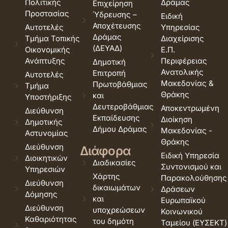
Πολιτικής
Δράμας
Επιχείρηση
Προστασίας
Ύδρευσης –
Ειδική
Αποχέτευσης
Αυτοτελές
Υπηρεσίας
Δράμας
Τμήμα Τοπικής
Διαχείρισης
(ΔΕΥΑΔ)
Οικονομικής
Ε.Π.
Ανάπτυξης
Περιφέρειας
Δημοτική
Ανατολικής
Επιτροπή
Αυτοτελές
Μακεδονίας &
Πρωτοβάθμιας
Τμήμα
Θράκης
και
Υποστήριξης
Δευτεροβάθμιας
Αποκεντρωμένη
Διεύθυνση
Εκπαίδευσης
Διοίκηση
Δημοτικής
Δήμου Δράμας
Μακεδονίας -
Αστυνομίας
Θράκης
Διεύθυνση
Διάφορα
Ειδική Υπηρεσία
Διοικητικών
Διαδικασίες
Συντονισμού και
Υπηρεσιών
Χάρτης
Παρακολούθησης
Διεύθυνση
δικαιωμάτων
Δράσεων
Δόμησης
και
Ευρωπαϊκού
Διεύθυνση
υποχρεώσεων
Κοινωνικού
Καθαριότητας
του δημότη
Ταμείου (ΕΥΣΕΚΤ)