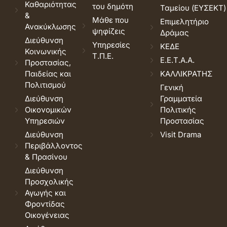
Καθαριότητας
του δημότη
Ταμείου (ΕΥΣΕΚΤ)
&
Μάθε που
Επιμελητήριο
Ανακύκλωσης
ψηφίζεις
Δράμας
Διεύθυνση
Υπηρεσίες
ΚΕΔΕ
Κοινωνικής
Τ.Π.Ε.
Ε.Ε.Τ.Α.Α.
Προστασίας,
Παιδείας και
ΚΑΛΛΙΚΡΑΤΗΣ
Πολιτισμού
Γενική
Διεύθυνση
Γραμματεία
Οικονομικών
Πολιτικής
Υπηρεσιών
Προστασίας
Διεύθυνση
Visit Drama
Περιβάλλοντος
& Πρασίνου
Διεύθυνση
Προσχολικής
Αγωγής και
Φροντίδας
Οικογένειας