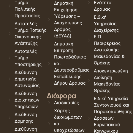
Τμήμα
Ενότητα
Δημοτική
Πολιτικής
Δράμας
Επιχείρηση
Προστασίας
Ύδρευσης –
Ειδική
Αποχέτευσης
Αυτοτελές
Υπηρεσίας
Δράμας
Τμήμα Τοπικής
Διαχείρισης
(ΔΕΥΑΔ)
Οικονομικής
Ε.Π.
Ανάπτυξης
Περιφέρειας
Δημοτική
Ανατολικής
Επιτροπή
Αυτοτελές
Μακεδονίας &
Πρωτοβάθμιας
Τμήμα
Θράκης
και
Υποστήριξης
Δευτεροβάθμιας
Αποκεντρωμένη
Διεύθυνση
Εκπαίδευσης
Διοίκηση
Δημοτικής
Δήμου Δράμας
Μακεδονίας -
Αστυνομίας
Θράκης
Διεύθυνση
Διάφορα
Ειδική Υπηρεσία
Διοικητικών
Διαδικασίες
Συντονισμού και
Υπηρεσιών
Χάρτης
Παρακολούθησης
Διεύθυνση
δικαιωμάτων
Δράσεων
Δόμησης
και
Ευρωπαϊκού
Διεύθυνση
υποχρεώσεων
Κοινωνικού