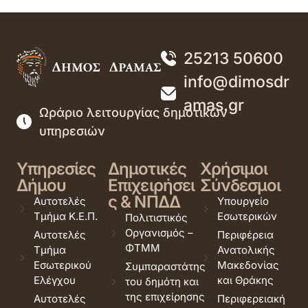
25213 50600
info@dimosdr
amas.gr
Ωράριο λειτουργίας δημοτικών
υπηρεσιών
Υπηρεσίες
Δημοτικές
Χρήσιμοι
Δήμου
Επιχειρήσει
Σύνδεσμοι
ς & ΝΠΔΔ
Αυτοτελές
Υπουργείο
Τμήμα Κ.Ε.Π.
Εσωτερικών
Πολιτιστικός
Οργανισμός –
Αυτοτελές
Περιφέρεια
ΦΤΜΜ
Τμήμα
Ανατολικής
Εσωτερικού
Μακεδονίας
Συμπαραστάτης
Ελέγχου
και Θράκης
του δημότη και
της επιχείρησης
Αυτοτελές
Περιφερειακή