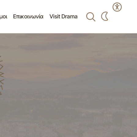
μοι
Επικοινωνία
Visit Drama
 τους Φορείς
Δελτίο Τύπου - ΘΕΜΑΤΑ ΠΟΥ
ΣΥΖΗΤΗΘΗΚΑΝ ΣΤΗN ΣΥΝΕΔΡΙΑΣΗ 5 4-
 Δήμου Δράμας
4-12 ΤΟΥ ΔΗΜΟΤΙΚΟΥ ΣΥΜΒΟΥΛΙΟΥ
ΔΗΜΟΥ ΔΡΑΜΑΣ 10-04-2012