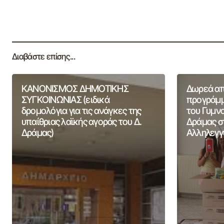
Διαβάστε επίσης...
ΚΑΝΟΝΙΣΜΟΣ ΔΗΜΟΤΙΚΗΣ
Δωρεά από
ΣΥΓΚΟΙΝΩΝΙΑΣ (ειδικά
προγράμμ
δρομολόγια για τις ανάγκες της
του Γυμν
υπαίθριας λαϊκής αγοράς του Δ.
Δράμας σ
Δράμας)
Αλληλεγγ