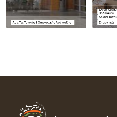
Δ/νση Κοινων
Πολιτισμού
Δελτία Τύπο
Αυτ. Τμ. Τοπικής & Οικονομικής Ανάπτυξης
Σημαντικά