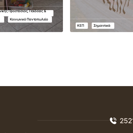
ικής Προστασίας, Παιδείας &
υ
Κοινωνικό Παντοπωλείο
ΚΕΠ
Σημαντικά
252