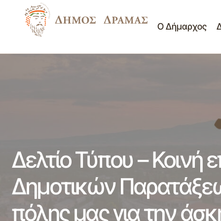
Ο Δήμαρχος
Δελ
Περίληψη διακήρυξης ανοικτού
διαγωνισμού για την προμήθεια υγρών
Νέα -
της
καυσίμων για την Σχολική Επιτροπή
Ανακοινώσεις
10-
Πρωτοβάθμιας Εκπαίδευσης Δ. Δράμας
Δελτίο Τύπου – Κοινή 
Δημοτικών Παρατάξεων
πόλης μας για την άσκ