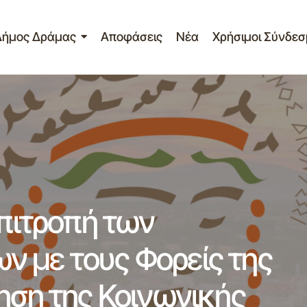
Δήμος Δράμας
Αποφάσεις
Νέα
Χρήσιμοι Σύνδεσ
τίο Τύπου – Κοινή επιτροπή των Δημοτικών Παρατάξεων με
 πόλης μας για την άσκηση της Κοινωνικής Πολιτικής του
02-2012
επιτροπή των
 με τους Φορείς της
ηση της Κοινωνικής