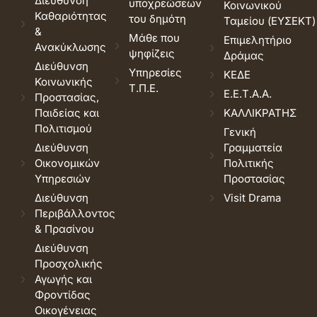
Διεύθυνση
υποχρεώσεων
Κοινωνικού
Καθαριότητας
του δημότη
Ταμείου (ΕΥΣΕΚΤ)
&
Μάθε που
Επιμελητήριο
Ανακύκλωσης
ψηφίζεις
Δράμας
Διεύθυνση
Υπηρεσίες
ΚΕΔΕ
Κοινωνικής
Τ.Π.Ε.
Ε.Ε.Τ.Α.Α.
Προστασίας,
Παιδείας και
ΚΑΛΛΙΚΡΑΤΗΣ
Πολιτισμού
Γενική
Διεύθυνση
Γραμματεία
Οικονομικών
Πολιτικής
Υπηρεσιών
Προστασίας
Διεύθυνση
Visit Drama
Περιβάλλοντος
& Πρασίνου
Διεύθυνση
Προσχολικής
Αγωγής και
Φροντίδας
Οικογένειας