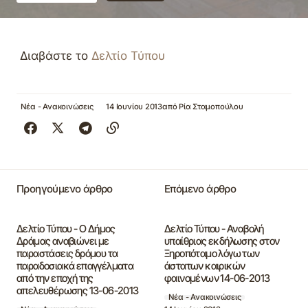
Διαβάστε το
Δελτίο Τύπου
Νέα - Ανακοινώσεις
14 Ιουνίου 2013
από
Ρία Σταμοπούλου
Προηγούμενο άρθρο
Επόμενο άρθρο
Δελτίο Τύπου - Ο Δήμος
Δελτίο Τύπου - Αναβολή
Δράμας αναβιώνει με
υπαίθριας εκδήλωσης στον
παραστάσεις δρόμου τα
Ξηροπόταμο λόγω των
παραδοσιακά επαγγέλματα
άστατων καιρικών
από την εποχή της
φαινομένων 14-06-2013
απελευθέρωσης 13-06-2013
Νέα - Ανακοινώσεις