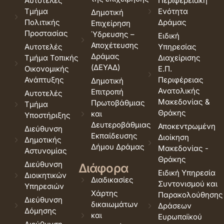
Αυτοτελές
Περιφερειακή
Τμήμα
Ενότητα
Δημοτική
Πολιτικής
Δράμας
Επιχείρηση
Προστασίας
Ύδρευσης –
Ειδική
Αποχέτευσης
Αυτοτελές
Υπηρεσίας
Δράμας
Τμήμα Τοπικής
Διαχείρισης
(ΔΕΥΑΔ)
Οικονομικής
Ε.Π.
Ανάπτυξης
Περιφέρειας
Δημοτική
Ανατολικής
Επιτροπή
Αυτοτελές
Μακεδονίας &
Πρωτοβάθμιας
Τμήμα
Θράκης
και
Υποστήριξης
Δευτεροβάθμιας
Αποκεντρωμένη
Διεύθυνση
Εκπαίδευσης
Διοίκηση
Δημοτικής
Δήμου Δράμας
Μακεδονίας -
Αστυνομίας
Θράκης
Διεύθυνση
Διάφορα
Ειδική Υπηρεσία
Διοικητικών
Διαδικασίες
Συντονισμού και
Υπηρεσιών
Χάρτης
Παρακολούθησης
Διεύθυνση
δικαιωμάτων
Δράσεων
Δόμησης
και
Ευρωπαϊκού