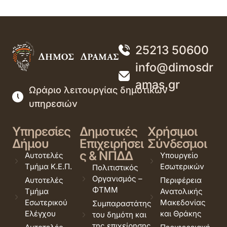
25213 50600
info@dimosdr
amas.gr
Ωράριο λειτουργίας δημοτικών
υπηρεσιών
Υπηρεσίες
Δημοτικές
Χρήσιμοι
Δήμου
Επιχειρήσει
Σύνδεσμοι
ς & ΝΠΔΔ
Αυτοτελές
Υπουργείο
Τμήμα Κ.Ε.Π.
Εσωτερικών
Πολιτιστικός
Οργανισμός –
Αυτοτελές
Περιφέρεια
ΦΤΜΜ
Τμήμα
Ανατολικής
Εσωτερικού
Μακεδονίας
Συμπαραστάτης
Ελέγχου
και Θράκης
του δημότη και
της επιχείρησης