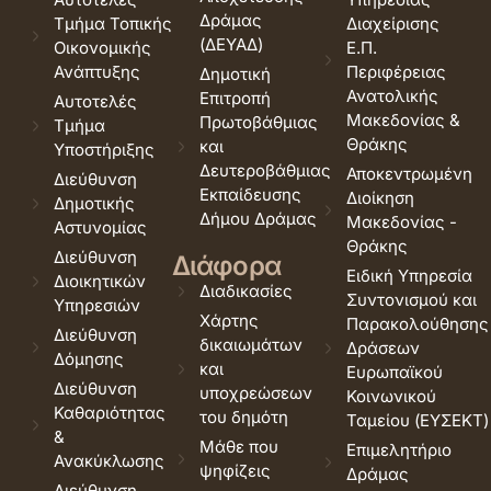
Δράμας
Τμήμα Τοπικής
Διαχείρισης
(ΔΕΥΑΔ)
Οικονομικής
Ε.Π.
Ανάπτυξης
Περιφέρειας
Δημοτική
Ανατολικής
Επιτροπή
Αυτοτελές
Μακεδονίας &
Πρωτοβάθμιας
Τμήμα
Θράκης
και
Υποστήριξης
Δευτεροβάθμιας
Αποκεντρωμένη
Διεύθυνση
Εκπαίδευσης
Διοίκηση
Δημοτικής
Δήμου Δράμας
Μακεδονίας -
Αστυνομίας
Θράκης
Διεύθυνση
Διάφορα
Ειδική Υπηρεσία
Διοικητικών
Διαδικασίες
Συντονισμού και
Υπηρεσιών
Χάρτης
Παρακολούθησης
Διεύθυνση
δικαιωμάτων
Δράσεων
Δόμησης
και
Ευρωπαϊκού
Διεύθυνση
υποχρεώσεων
Κοινωνικού
Καθαριότητας
του δημότη
Ταμείου (ΕΥΣΕΚΤ)
&
Μάθε που
Επιμελητήριο
Ανακύκλωσης
ψηφίζεις
Δράμας
Διεύθυνση