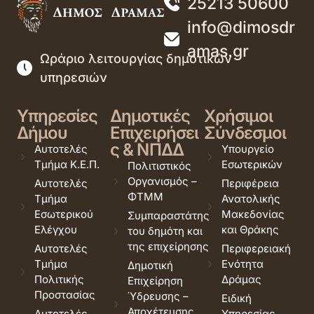
25213 50600
info@dimosdr
amas.gr
Ωράριο λειτουργίας δημοτικών
υπηρεσιών
Υπηρεσίες
Δημοτικές
Χρήσιμοι
Δήμου
Επιχειρήσει
Σύνδεσμοι
ς & ΝΠΔΔ
Αυτοτελές
Υπουργείο
Τμήμα Κ.Ε.Π.
Εσωτερικών
Πολιτιστικός
Οργανισμός –
Αυτοτελές
Περιφέρεια
ΦΤΜΜ
Τμήμα
Ανατολικής
Εσωτερικού
Μακεδονίας
Συμπαραστάτης
Ελέγχου
και Θράκης
του δημότη και
της επιχείρησης
Αυτοτελές
Περιφερειακή
Τμήμα
Ενότητα
Δημοτική
Πολιτικής
Δράμας
Επιχείρηση
Προστασίας
Ύδρευσης –
Ειδική
Αποχέτευσης
Αυτοτελές
Υπηρεσίας