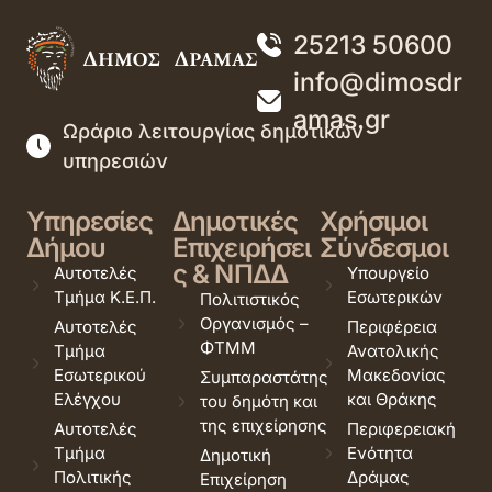
25213 50600
info@dimosdr
amas.gr
Ωράριο λειτουργίας δημοτικών
υπηρεσιών
Υπηρεσίες
Δημοτικές
Χρήσιμοι
Δήμου
Επιχειρήσει
Σύνδεσμοι
ς & ΝΠΔΔ
Αυτοτελές
Υπουργείο
Τμήμα Κ.Ε.Π.
Εσωτερικών
Πολιτιστικός
Οργανισμός –
Αυτοτελές
Περιφέρεια
ΦΤΜΜ
Τμήμα
Ανατολικής
Εσωτερικού
Μακεδονίας
Συμπαραστάτης
Ελέγχου
και Θράκης
του δημότη και
της επιχείρησης
Αυτοτελές
Περιφερειακή
Τμήμα
Ενότητα
Δημοτική
Πολιτικής
Δράμας
Επιχείρηση