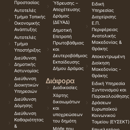
Προστασίας
Ύδρευσης –
Ειδική
Αποχέτευσης
Αυτοτελές
Υπηρεσίας
Δράμας
Τμήμα Τοπικής
Διαχείρισης
(ΔΕΥΑΔ)
Οικονομικής
Ε.Π.
Ανάπτυξης
Περιφέρειας
Δημοτική
Ανατολικής
Επιτροπή
Αυτοτελές
Μακεδονίας &
Πρωτοβάθμιας
Τμήμα
Θράκης
και
Υποστήριξης
Δευτεροβάθμιας
Αποκεντρωμένη
Διεύθυνση
Εκπαίδευσης
Διοίκηση
Δημοτικής
Δήμου Δράμας
Μακεδονίας -
Αστυνομίας
Θράκης
Διεύθυνση
Διάφορα
Ειδική Υπηρεσία
Διοικητικών
Διαδικασίες
Συντονισμού και
Υπηρεσιών
Χάρτης
Παρακολούθησης
Διεύθυνση
δικαιωμάτων
Δράσεων
Δόμησης
και
Ευρωπαϊκού
Διεύθυνση
υποχρεώσεων
Κοινωνικού
Καθαριότητας
του δημότη
Ταμείου (ΕΥΣΕΚΤ)
&
Μάθε που
Επιμελητήριο