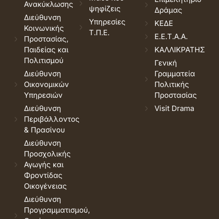
Ανακύκλωσης
ψηφίζεις
Δράμας
Διεύθυνση
Υπηρεσίες
ΚΕΔΕ
Κοινωνικής
Τ.Π.Ε.
Ε.Ε.Τ.Α.Α.
Προστασίας,
Παιδείας και
ΚΑΛΛΙΚΡΑΤΗΣ
Πολιτισμού
Γενική
Διεύθυνση
Γραμματεία
Οικονομικών
Πολιτικής
Υπηρεσιών
Προστασίας
Διεύθυνση
Visit Drama
Περιβάλλοντος
& Πρασίνου
Διεύθυνση
Προσχολικής
Αγωγής και
Φροντίδας
Οικογένειας
Διεύθυνση
Προγραμματισμού,