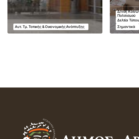
Δ/νση Κοινων
Πολιτισμού
Δελτία Τύπο
Αυτ. Τμ. Τοπικής & Οικονομικής Ανάπτυξης
Σημαντικά