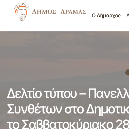
Ο Δήμαρχος
Δελ
ΔΗΜΟΣΙΕΥΣΗ ΔΙΑΚΗΡΥΞΗΣ ΕΡΓΟΥ:«Νέες
Νέα -
παιδικές χαρές»
Ανακοινώσεις
Δρά
Δελτίο τύπου – Πανελ
Συνθέτων στο Δημοτικ
το Σαββατοκύριακο 28 