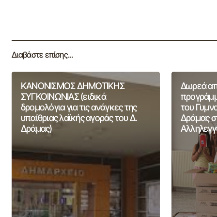
Διαβάστε επίσης...
ΚΑΝΟΝΙΣΜΟΣ ΔΗΜΟΤΙΚΗΣ
Δωρεά από
ΣΥΓΚΟΙΝΩΝΙΑΣ (ειδικά
προγράμμ
δρομολόγια για τις ανάγκες της
του Γυμν
υπαίθριας λαϊκής αγοράς του Δ.
Δράμας σ
Δράμας)
Αλληλεγγ