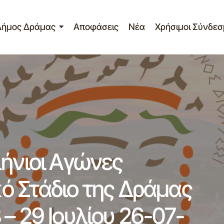
Δήμος Δράμας
Αποφάσεις
Νέα
Χρήσιμοι Σύνδεσ
τίο τύπου – Πανελλήνιοι Αγώνες Συνθέτων στο Δημοτικό Σ
μας το Σαββατοκύριακο 28 – 29 Ιουλίου 26-07-2012
λήνιοι Αγώνες
ό Στάδιο της Δράμας
– 29 Ιουλίου 26-07-