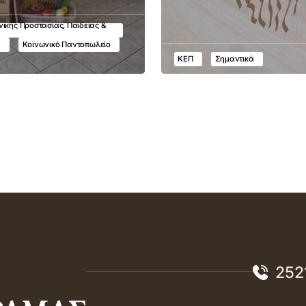
ικής Προστασίας, Παιδείας &
υ
Κοινωνικό Παντοπωλείο
ΚΕΠ
Σημαντικά
252