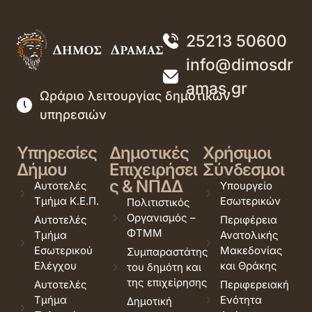
25213 50600
info@dimosdr
amas.gr
Ωράριο λειτουργίας δημοτικών
υπηρεσιών
Υπηρεσίες
Δημοτικές
Χρήσιμοι
Δήμου
Επιχειρήσει
Σύνδεσμοι
ς & ΝΠΔΔ
Αυτοτελές
Υπουργείο
Τμήμα Κ.Ε.Π.
Εσωτερικών
Πολιτιστικός
Οργανισμός –
Αυτοτελές
Περιφέρεια
ΦΤΜΜ
Τμήμα
Ανατολικής
Εσωτερικού
Μακεδονίας
Συμπαραστάτης
Ελέγχου
και Θράκης
του δημότη και
της επιχείρησης
Αυτοτελές
Περιφερειακή
Τμήμα
Ενότητα
Δημοτική