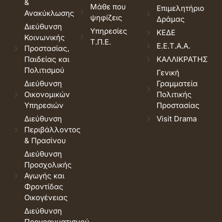
&
Μάθε που
Επιμελητήριο
Ανακύκλωσης
ψηφίζεις
Δράμας
Διεύθυνση
Υπηρεσίες
ΚΕΔΕ
Κοινωνικής
Τ.Π.Ε.
Ε.Ε.Τ.Α.Α.
Προστασίας,
Παιδείας και
ΚΑΛΛΙΚΡΑΤΗΣ
Πολιτισμού
Γενική
Διεύθυνση
Γραμματεία
Οικονομικών
Πολιτικής
Υπηρεσιών
Προστασίας
Διεύθυνση
Visit Drama
Περιβάλλοντος
& Πρασίνου
Διεύθυνση
Προσχολικής
Αγωγής και
Φροντίδας
Οικογένειας
Διεύθυνση
Προγραμματισμού,