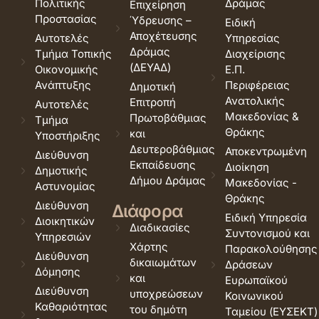
Πολιτικής
Δράμας
Επιχείρηση
Προστασίας
Ύδρευσης –
Ειδική
Αποχέτευσης
Αυτοτελές
Υπηρεσίας
Δράμας
Τμήμα Τοπικής
Διαχείρισης
(ΔΕΥΑΔ)
Οικονομικής
Ε.Π.
Ανάπτυξης
Περιφέρειας
Δημοτική
Ανατολικής
Επιτροπή
Αυτοτελές
Μακεδονίας &
Πρωτοβάθμιας
Τμήμα
Θράκης
και
Υποστήριξης
Δευτεροβάθμιας
Αποκεντρωμένη
Διεύθυνση
Εκπαίδευσης
Διοίκηση
Δημοτικής
Δήμου Δράμας
Μακεδονίας -
Αστυνομίας
Θράκης
Διεύθυνση
Διάφορα
Ειδική Υπηρεσία
Διοικητικών
Διαδικασίες
Συντονισμού και
Υπηρεσιών
Χάρτης
Παρακολούθησης
Διεύθυνση
δικαιωμάτων
Δράσεων
Δόμησης
και
Ευρωπαϊκού
Διεύθυνση
υποχρεώσεων
Κοινωνικού
Καθαριότητας
του δημότη
Ταμείου (ΕΥΣΕΚΤ)