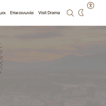
μοι
Επικοινωνία
Visit Drama
Δελτίο Τύπου - Πίνακα Θεμάτων της
άμας 30.07.2014
10ης/28-07-2014 Συνεδρίασης Δημοτικού
Συμβουλίου