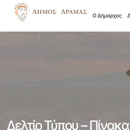
Ο Δήμαρχος
Δελτίο Τύπου - 20ης Πρόσκλησησς
Σύγκλησης Συμβουλίου Δημοτικής
Νέα - Ανακοινώσεις
Κοινότητας Δράμας
Δελτίο Τύπου – Πίνακ