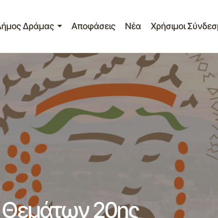
Δήμος Δράμας
Αποφάσεις
Νέα
Χρήσιμοι Σύνδεσ
Δελτίο Τύπου – Πίνακα Θεμάτων 20ης Πρόσκλησης ΔΚ Δρ
α Θεμάτων 20ης