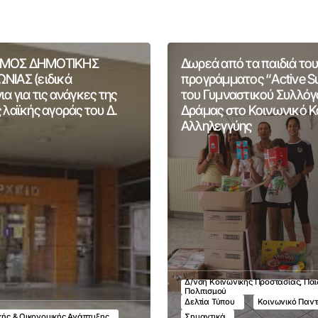
ΜΟΣ ΔΗΜΟΤΙΚΗΣ
Δωρεά από τα παιδιά του
ΝΙΑΣ (ειδικά
προγράμματος “Active 
α για τις ανάγκες της
του Γυμναστικού Συλλόγ
 λαϊκής αγοράς του Δ.
Δράμας στο Κοινωνικό 
Αλληλεγγύης
Δ/νση Κοινωνικής Προστασίας, Παι
Πολιτισμού
Δελτία Τύπου
Κοινωνικό Παν
ικής & Οικονομικής Ανάπτυξης
Σημαντικά