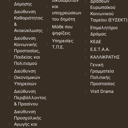
δικαιωμάτων
Δράσεων
Δόμησης
και
Ευρωπαϊκού
Διεύθυνση
υποχρεώσεων
Κοινωνικού
Καθαριότητας
του δημότη
Ταμείου (ΕΥΣΕΚΤ)
&
Μάθε που
Επιμελητήριο
Ανακύκλωσης
ψηφίζεις
Δράμας
Διεύθυνση
Υπηρεσίες
ΚΕΔΕ
Κοινωνικής
Τ.Π.Ε.
Ε.Ε.Τ.Α.Α.
Προστασίας,
Παιδείας και
ΚΑΛΛΙΚΡΑΤΗΣ
Πολιτισμού
Γενική
Διεύθυνση
Γραμματεία
Οικονομικών
Πολιτικής
Υπηρεσιών
Προστασίας
Διεύθυνση
Visit Drama
Περιβάλλοντος
& Πρασίνου
Διεύθυνση
Προσχολικής
Αγωγής και