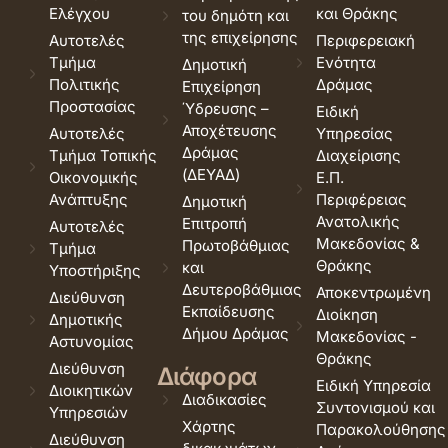
Ελέγχου
και Θράκης
του δημότη και
της επιχείρησης
Αυτοτελές
Περιφερειακή
Τμήμα
Ενότητα
Δημοτική
Πολιτικής
Δράμας
Επιχείρηση
Προστασίας
Ύδρευσης –
Ειδική
Αποχέτευσης
Αυτοτελές
Υπηρεσίας
Δράμας
Τμήμα Τοπικής
Διαχείρισης
(ΔΕΥΑΔ)
Οικονομικής
Ε.Π.
Ανάπτυξης
Περιφέρειας
Δημοτική
Ανατολικής
Επιτροπή
Αυτοτελές
Μακεδονίας &
Πρωτοβάθμιας
Τμήμα
Θράκης
και
Υποστήριξης
Δευτεροβάθμιας
Αποκεντρωμένη
Διεύθυνση
Εκπαίδευσης
Διοίκηση
Δημοτικής
Δήμου Δράμας
Μακεδονίας -
Αστυνομίας
Θράκης
Διεύθυνση
Διάφορα
Ειδική Υπηρεσία
Διοικητικών
Διαδικασίες
Συντονισμού και
Υπηρεσιών
Χάρτης
Παρακολούθησης
Διεύθυνση