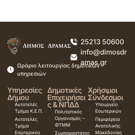
25213 50600
info@dimosdr
amas.gr
Ωράριο λειτουργίας δημοτικών
υπηρεσιών
Υπηρεσίες
Δημοτικές
Χρήσιμοι
Δήμου
Επιχειρήσει
Σύνδεσμοι
ς & ΝΠΔΔ
Αυτοτελές
Υπουργείο
Τμήμα Κ.Ε.Π.
Εσωτερικών
Πολιτιστικός
Οργανισμός –
Αυτοτελές
Περιφέρεια
ΦΤΜΜ
Τμήμα
Ανατολικής
Εσωτερικού
Μακεδονίας
Συμπαραστάτης