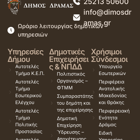
25213 50600
info@dimosdr
amas.gr
Ωράριο λειτουργίας δημοτικών
υπηρεσιών
Υπηρεσίες
Δημοτικές
Χρήσιμοι
Δήμου
Επιχειρήσει
Σύνδεσμοι
ς & ΝΠΔΔ
Αυτοτελές
Υπουργείο
Τμήμα Κ.Ε.Π.
Εσωτερικών
Πολιτιστικός
Οργανισμός –
Αυτοτελές
Περιφέρεια
ΦΤΜΜ
Τμήμα
Ανατολικής
Εσωτερικού
Μακεδονίας
Συμπαραστάτης
Ελέγχου
και Θράκης
του δημότη και
της επιχείρησης
Αυτοτελές
Περιφερειακή
Τμήμα
Ενότητα
Δημοτική
Πολιτικής
Δράμας
Επιχείρηση
Προστασίας
Ύδρευσης –
Ειδική
Αποχέτευσης
Αυτοτελές
Υπηρεσίας