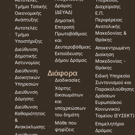
Δράμας
Τμήμα Τοπικής
Διαχείρισης
(ΔΕΥΑΔ)
Οικονομικής
Ε.Π.
Ανάπτυξης
Περιφέρειας
Δημοτική
Ανατολικής
Επιτροπή
Αυτοτελές
Μακεδονίας &
Πρωτοβάθμιας
Τμήμα
Θράκης
και
Υποστήριξης
Δευτεροβάθμιας
Αποκεντρωμένη
Διεύθυνση
Εκπαίδευσης
Διοίκηση
Δημοτικής
Δήμου Δράμας
Μακεδονίας -
Αστυνομίας
Θράκης
Διεύθυνση
Διάφορα
Ειδική Υπηρεσία
Διοικητικών
Διαδικασίες
Συντονισμού και
Υπηρεσιών
Χάρτης
Παρακολούθησης
Διεύθυνση
δικαιωμάτων
Δράσεων
Δόμησης
και
Ευρωπαϊκού
Διεύθυνση
υποχρεώσεων
Κοινωνικού
Καθαριότητας
του δημότη
Ταμείου (ΕΥΣΕΚΤ)
&
Μάθε που
Επιμελητήριο
Ανακύκλωσης
ψηφίζεις
Δράμας
Διεύθυνση