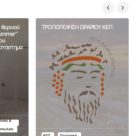
 θερινού
ΤΡΟΠΟΠΟΙΗΣΗ ΩΡΑΡΙΟΥ ΚΕΠ
Summer”
ου
Κατάστημα
δείας &
τοπωλείο
ΚΕΠ
Σημαντικά