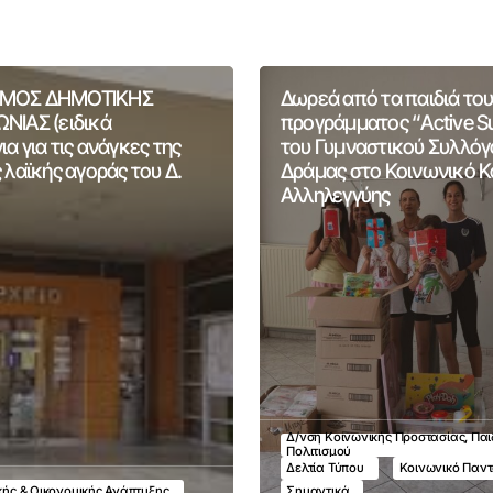
ΜΟΣ ΔΗΜΟΤΙΚΗΣ
Δωρεά από τα παιδιά του
ΝΙΑΣ (ειδικά
προγράμματος “Active 
α για τις ανάγκες της
του Γυμναστικού Συλλόγ
 λαϊκής αγοράς του Δ.
Δράμας στο Κοινωνικό 
Αλληλεγγύης
Δ/νση Κοινωνικής Προστασίας, Παι
Πολιτισμού
Δελτία Τύπου
Κοινωνικό Παν
ικής & Οικονομικής Ανάπτυξης
Σημαντικά