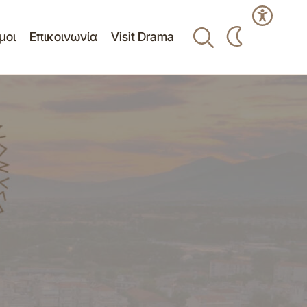
μοι
Επικοινωνία
Visit Drama
Δελτίο Τύπου -Θερμά συγχαρητήρια για
λίου Δημοτικής
την άνοδο του Δραμινού Συλλόγου
«Δράμα 1986» στην Α1 κατηγορία
Χειροσφαίρισης Ανδρών 12-05-2014