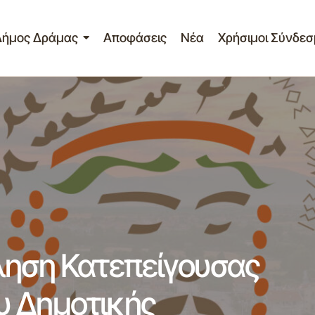
Δήμος Δράμας
Αποφάσεις
Νέα
Χρήσιμοι Σύνδεσ
τίο Τύπου – Πρόσκληση Κατεπείγουσας Σύγκλησης Συμβου
νότητας Δράμας 34/05-12-2014
ληση Κατεπείγουσας
υ Δημοτικής