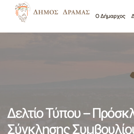
Ο Δήμαρχος
Δελ
Δελτίο Τύπου - Πρόσκληση 36η/9-12-2014
Νέα -
Συνεδρίασης Οικονομικής Επιτροπής
Ανακοινώσεις
Κοι
Δελτίο Τύπου – Πρόσκ
Σύγκλησης Συμβουλίο