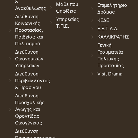
&
Μάθε που
Επιμελητήριο
Ανακύκλωσης
ψηφίζεις
Δράμας
Διεύθυνση
Υπηρεσίες
ΚΕΔΕ
Κοινωνικής
Τ.Π.Ε.
Ε.Ε.Τ.Α.Α.
Προστασίας,
Παιδείας και
ΚΑΛΛΙΚΡΑΤΗΣ
Πολιτισμού
Γενική
Διεύθυνση
Γραμματεία
Οικονομικών
Πολιτικής
Υπηρεσιών
Προστασίας
Διεύθυνση
Visit Drama
Περιβάλλοντος
& Πρασίνου
Διεύθυνση
Προσχολικής
Αγωγής και
Φροντίδας
Οικογένειας
Διεύθυνση
Προγραμματισμού,