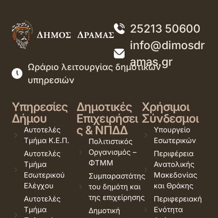
25213 50600
info@dimosdr
amas.gr
Ωράριο λειτουργίας δημοτικών
υπηρεσιών
Υπηρεσίες
Δημοτικές
Χρήσιμοι
Δήμου
Επιχειρήσει
Σύνδεσμοι
ς & ΝΠΔΔ
Αυτοτελές
Υπουργείο
Τμήμα Κ.Ε.Π.
Εσωτερικών
Πολιτιστικός
Οργανισμός –
Αυτοτελές
Περιφέρεια
ΦΤΜΜ
Τμήμα
Ανατολικής
Εσωτερικού
Μακεδονίας
Συμπαραστάτης
Ελέγχου
και Θράκης
του δημότη και
της επιχείρησης
Αυτοτελές
Περιφερειακή
Τμήμα
Ενότητα
Δημοτική