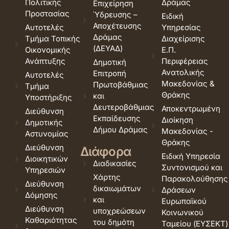
Πολιτικής
Δράμας
Επιχείρηση
Προστασίας
Ύδρευσης –
Ειδική
Αποχέτευσης
Αυτοτελές
Υπηρεσίας
Δράμας
Τμήμα Τοπικής
Διαχείρισης
(ΔΕΥΑΔ)
Οικονομικής
Ε.Π.
Ανάπτυξης
Περιφέρειας
Δημοτική
Ανατολικής
Επιτροπή
Αυτοτελές
Μακεδονίας &
Πρωτοβάθμιας
Τμήμα
Θράκης
και
Υποστήριξης
Δευτεροβάθμιας
Αποκεντρωμένη
Διεύθυνση
Εκπαίδευσης
Διοίκηση
Δημοτικής
Δήμου Δράμας
Μακεδονίας -
Αστυνομίας
Θράκης
Διεύθυνση
Διάφορα
Ειδική Υπηρεσία
Διοικητικών
Διαδικασίες
Συντονισμού και
Υπηρεσιών
Χάρτης
Παρακολούθησης
Διεύθυνση
δικαιωμάτων
Δράσεων
Δόμησης
και
Ευρωπαϊκού
Διεύθυνση
υποχρεώσεων
Κοινωνικού
Καθαριότητας
του δημότη
Ταμείου (ΕΥΣΕΚΤ)