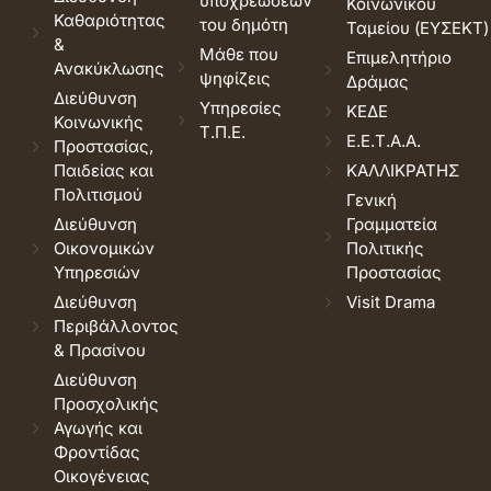
υποχρεώσεων
Κοινωνικού
Καθαριότητας
του δημότη
Ταμείου (ΕΥΣΕΚΤ)
&
Μάθε που
Επιμελητήριο
Ανακύκλωσης
ψηφίζεις
Δράμας
Διεύθυνση
Υπηρεσίες
ΚΕΔΕ
Κοινωνικής
Τ.Π.Ε.
Ε.Ε.Τ.Α.Α.
Προστασίας,
Παιδείας και
ΚΑΛΛΙΚΡΑΤΗΣ
Πολιτισμού
Γενική
Διεύθυνση
Γραμματεία
Οικονομικών
Πολιτικής
Υπηρεσιών
Προστασίας
Διεύθυνση
Visit Drama
Περιβάλλοντος
& Πρασίνου
Διεύθυνση
Προσχολικής
Αγωγής και
Φροντίδας
Οικογένειας