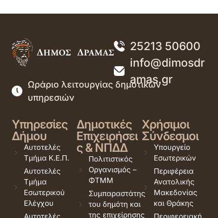
25213 50600
info@dimosdr
amas.gr
Ωράριο λειτουργίας δημοτικών
υπηρεσιών
Υπηρεσίες
Δημοτικές
Χρήσιμοι
Δήμου
Επιχειρήσει
Σύνδεσμοι
ς & ΝΠΔΔ
Αυτοτελές
Υπουργείο
Τμήμα Κ.Ε.Π.
Εσωτερικών
Πολιτιστικός
Οργανισμός –
Αυτοτελές
Περιφέρεια
ΦΤΜΜ
Τμήμα
Ανατολικής
Εσωτερικού
Μακεδονίας
Συμπαραστάτης
Ελέγχου
και Θράκης
του δημότη και
της επιχείρησης
Αυτοτελές
Περιφερειακή