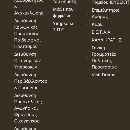
Καθαριότητας
του δημότη
Ταμείου (ΕΥΣΕΚΤ)
&
Μάθε που
Επιμελητήριο
Ανακύκλωσης
ψηφίζεις
Δράμας
Διεύθυνση
Υπηρεσίες
ΚΕΔΕ
Κοινωνικής
Τ.Π.Ε.
Ε.Ε.Τ.Α.Α.
Προστασίας,
Παιδείας και
ΚΑΛΛΙΚΡΑΤΗΣ
Πολιτισμού
Γενική
Διεύθυνση
Γραμματεία
Οικονομικών
Πολιτικής
Υπηρεσιών
Προστασίας
Διεύθυνση
Visit Drama
Περιβάλλοντος
& Πρασίνου
Διεύθυνση
Προσχολικής
Αγωγής και
Φροντίδας
Οικογένειας
Διεύθυνση