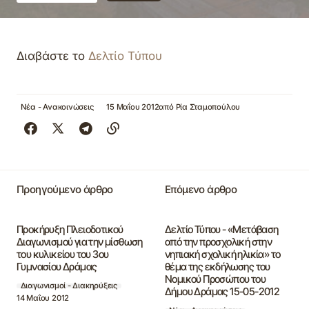
Διαβάστε το
Δελτίο Τύπου
Νέα - Ανακοινώσεις
15 Μαΐου 2012
από
Ρία Σταμοπούλου
Προηγούμενο άρθρο
Επόμενο άρθρο
Προκήρυξη Πλειοδοτικού
Δελτίο Τύπου - «Μετάβαση
Διαγωνισμού για την μίσθωση
από την προσχολική στην
του κυλικείου του 3ου
νηπιακή σχολική ηλικία» το
Γυμνασίου Δράμας
θέμα της εκδήλωσης του
Νομικού Προσώπου του
Διαγωνισμοί - Διακηρύξεις
Δήμου Δράμας 15-05-2012
14 Μαΐου 2012