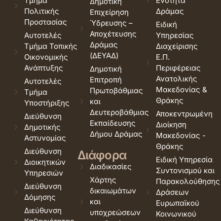
Τμήμα
Ενότητα
Δημοτική
Πολιτικής
Δράμας
Επιχείρηση
Προστασίας
Ύδρευσης –
Ειδική
Αποχέτευσης
Αυτοτελές
Υπηρεσίας
Δράμας
Τμήμα Τοπικής
Διαχείρισης
(ΔΕΥΑΔ)
Οικονομικής
Ε.Π.
Ανάπτυξης
Περιφέρειας
Δημοτική
Ανατολικής
Επιτροπή
Αυτοτελές
Μακεδονίας &
Πρωτοβάθμιας
Τμήμα
Θράκης
και
Υποστήριξης
Δευτεροβάθμιας
Αποκεντρωμένη
Διεύθυνση
Εκπαίδευσης
Διοίκηση
Δημοτικής
Δήμου Δράμας
Μακεδονίας -
Αστυνομίας
Θράκης
Διεύθυνση
Διάφορα
Ειδική Υπηρεσία
Διοικητικών
Διαδικασίες
Συντονισμού και
Υπηρεσιών
Χάρτης
Παρακολούθησης
Διεύθυνση
δικαιωμάτων
Δράσεων
Δόμησης
και
Ευρωπαϊκού
Διεύθυνση
υποχρεώσεων
Κοινωνικού