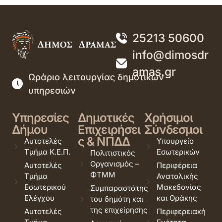
25213 50600
info@dimosdr
amas.gr
Ωράριο λειτουργίας δημοτικών
υπηρεσιών
Υπηρεσίες
Δημοτικές
Χρήσιμοι
Δήμου
Επιχειρήσει
Σύνδεσμοι
ς & ΝΠΔΔ
Αυτοτελές
Υπουργείο
Τμήμα Κ.Ε.Π.
Εσωτερικών
Πολιτιστικός
Οργανισμός –
Αυτοτελές
Περιφέρεια
ΦΤΜΜ
Τμήμα
Ανατολικής
Εσωτερικού
Μακεδονίας
Συμπαραστάτης
Ελέγχου
και Θράκης
του δημότη και
της επιχείρησης
Αυτοτελές
Περιφερειακή