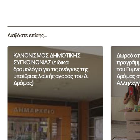
Διαβάστε επίσης...
ΚΑΝΟΝΙΣΜΟΣ ΔΗΜΟΤΙΚΗΣ
Δωρεά από
ΣΥΓΚΟΙΝΩΝΙΑΣ (ειδικά
προγράμμ
δρομολόγια για τις ανάγκες της
του Γυμν
υπαίθριας λαϊκής αγοράς του Δ.
Δράμας σ
Δράμας)
Αλληλεγγ