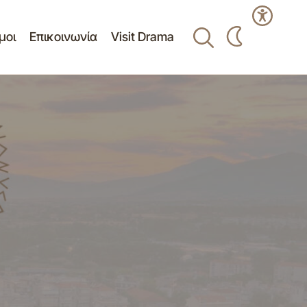
μοι
Επικοινωνία
Visit Drama
Δελτίο Τύπου - Προκήρυξη διαγωνισμού
 από την Δράμα
στην μνήμη του Βασίλη Ξανθόπουλου 19-
03-2012