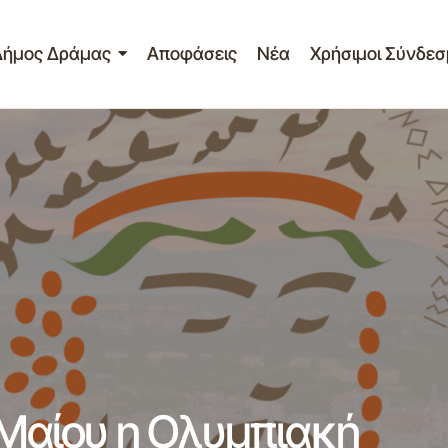
Δήμος Δράμας
Αποφάσεις
Νέα
Χρήσιμοι Σύνδεσ
ελτίο Τύπου – Στις 14 Μαίου η Ολυμπιακή φλόγα διέρχεται
6-03-2012
4 Μαίου η Ολυμπιακή