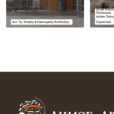
Δ/νση Κοινων
Πολιτισμού
Δελτία Τύπο
Αυτ. Τμ. Τοπικής & Οικονομικής Ανάπτυξης
Σημαντικά