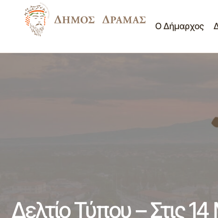
Ο Δήμαρχος
Δελτίο Τύπου - Ο Δήμος Δράμας γιορτάζει
Δ
Νέα -
την Παγκόσμια Ημέρα Δασοπονίας 16-03-
Ανακοινώσεις
1
2012
Δελτίο Τύπου – Στις 1