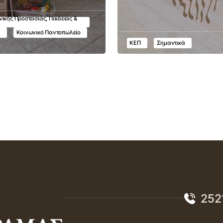
ικής Προστασίας, Παιδείας &
υ
Κοινωνικό Παντοπωλείο
ΚΕΠ
Σημαντικά
252