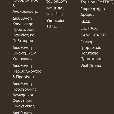
Καθαριότητας
του δημότη
Ταμείου (ΕΥΣΕΚΤ)
&
Μάθε που
Επιμελητήριο
Ανακύκλωσης
ψηφίζεις
Δράμας
Διεύθυνση
Υπηρεσίες
ΚΕΔΕ
Κοινωνικής
Τ.Π.Ε.
Ε.Ε.Τ.Α.Α.
Προστασίας,
Παιδείας και
ΚΑΛΛΙΚΡΑΤΗΣ
Πολιτισμού
Γενική
Διεύθυνση
Γραμματεία
Οικονομικών
Πολιτικής
Υπηρεσιών
Προστασίας
Διεύθυνση
Visit Drama
Περιβάλλοντος
& Πρασίνου
Διεύθυνση
Προσχολικής
Αγωγής και
Φροντίδας
Οικογένειας
Διεύθυνση