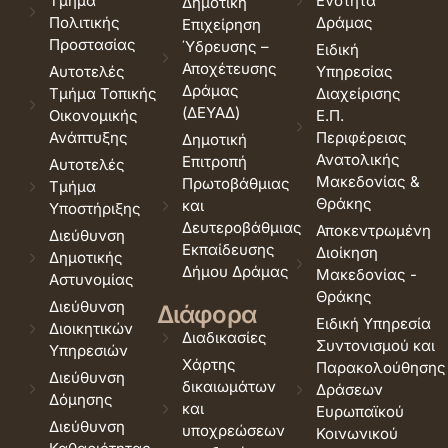
Τμήμα
Ενότητα
Δημοτική
Πολιτικής
Δράμας
Επιχείρηση
Προστασίας
Ύδρευσης –
Ειδική
Αποχέτευσης
Αυτοτελές
Υπηρεσίας
Δράμας
Τμήμα Τοπικής
Διαχείρισης
(ΔΕΥΑΔ)
Οικονομικής
Ε.Π.
Ανάπτυξης
Περιφέρειας
Δημοτική
Ανατολικής
Επιτροπή
Αυτοτελές
Μακεδονίας &
Πρωτοβάθμιας
Τμήμα
Θράκης
και
Υποστήριξης
Δευτεροβάθμιας
Αποκεντρωμένη
Διεύθυνση
Εκπαίδευσης
Διοίκηση
Δημοτικής
Δήμου Δράμας
Μακεδονίας -
Αστυνομίας
Θράκης
Διεύθυνση
Διάφορα
Ειδική Υπηρεσία
Διοικητικών
Διαδικασίες
Συντονισμού και
Υπηρεσιών
Χάρτης
Παρακολούθησης
Διεύθυνση
δικαιωμάτων
Δράσεων
Δόμησης
και
Ευρωπαϊκού
Διεύθυνση
υποχρεώσεων
Κοινωνικού