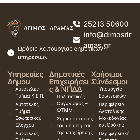
25213 50600
info@dimosdr
amas.gr
Ωράριο λειτουργίας δημοτικών
υπηρεσιών
Υπηρεσίες
Δημοτικές
Χρήσιμοι
Δήμου
Επιχειρήσει
Σύνδεσμοι
ς & ΝΠΔΔ
Αυτοτελές
Υπουργείο
Τμήμα Κ.Ε.Π.
Εσωτερικών
Πολιτιστικός
Οργανισμός –
Αυτοτελές
Περιφέρεια
ΦΤΜΜ
Τμήμα
Ανατολικής
Εσωτερικού
Μακεδονίας
Συμπαραστάτης
Ελέγχου
και Θράκης
του δημότη και
της επιχείρησης
Αυτοτελές
Περιφερειακή