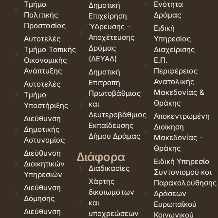
Τμήμα
Ενότητα
Δημοτική
Πολιτικής
Δράμας
Επιχείρηση
Προστασίας
Ύδρευσης –
Ειδική
Αποχέτευσης
Αυτοτελές
Υπηρεσίας
Δράμας
Τμήμα Τοπικής
Διαχείρισης
(ΔΕΥΑΔ)
Οικονομικής
Ε.Π.
Ανάπτυξης
Περιφέρειας
Δημοτική
Ανατολικής
Επιτροπή
Αυτοτελές
Μακεδονίας &
Πρωτοβάθμιας
Τμήμα
Θράκης
και
Υποστήριξης
Δευτεροβάθμιας
Αποκεντρωμένη
Διεύθυνση
Εκπαίδευσης
Διοίκηση
Δημοτικής
Δήμου Δράμας
Μακεδονίας -
Αστυνομίας
Θράκης
Διεύθυνση
Διάφορα
Ειδική Υπηρεσία
Διοικητικών
Διαδικασίες
Συντονισμού και
Υπηρεσιών
Χάρτης
Παρακολούθησης
Διεύθυνση
δικαιωμάτων
Δράσεων
Δόμησης
και
Ευρωπαϊκού
Διεύθυνση
υποχρεώσεων
Κοινωνικού