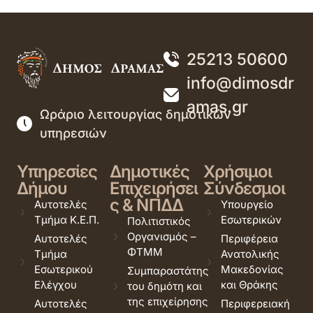
25213 50600
info@dimosdr
amas.gr
Ωράριο λειτουργίας δημοτικών
υπηρεσιών
Υπηρεσίες
Δημοτικές
Χρήσιμοι
Δήμου
Επιχειρήσει
Σύνδεσμοι
ς & ΝΠΔΔ
Αυτοτελές
Υπουργείο
Τμήμα Κ.Ε.Π.
Εσωτερικών
Πολιτιστικός
Οργανισμός –
Αυτοτελές
Περιφέρεια
ΦΤΜΜ
Τμήμα
Ανατολικής
Εσωτερικού
Μακεδονίας
Συμπαραστάτης
Ελέγχου
και Θράκης
του δημότη και
της επιχείρησης
Αυτοτελές
Περιφερειακή