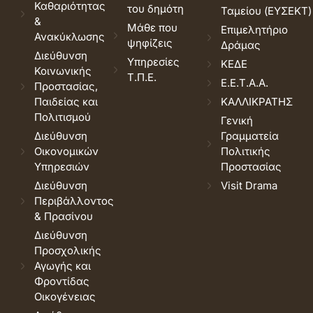
Καθαριότητας
του δημότη
Ταμείου (ΕΥΣΕΚΤ)
&
Μάθε που
Επιμελητήριο
Ανακύκλωσης
ψηφίζεις
Δράμας
Διεύθυνση
Υπηρεσίες
ΚΕΔΕ
Κοινωνικής
Τ.Π.Ε.
Ε.Ε.Τ.Α.Α.
Προστασίας,
Παιδείας και
ΚΑΛΛΙΚΡΑΤΗΣ
Πολιτισμού
Γενική
Διεύθυνση
Γραμματεία
Οικονομικών
Πολιτικής
Υπηρεσιών
Προστασίας
Διεύθυνση
Visit Drama
Περιβάλλοντος
& Πρασίνου
Διεύθυνση
Προσχολικής
Αγωγής και
Φροντίδας
Οικογένειας