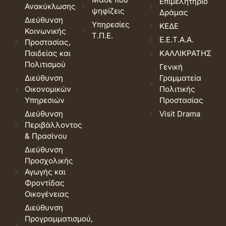
Επιμελητήριο
Ανακύκλωσης
ψηφίζεις
Δράμας
Διεύθυνση
Υπηρεσίες
ΚΕΔΕ
Κοινωνικής
Τ.Π.Ε.
Ε.Ε.Τ.Α.Α.
Προστασίας,
Παιδείας και
ΚΑΛΛΙΚΡΑΤΗΣ
Πολιτισμού
Γενική
Διεύθυνση
Γραμματεία
Οικονομικών
Πολιτικής
Υπηρεσιών
Προστασίας
Διεύθυνση
Visit Drama
Περιβάλλοντος
& Πρασίνου
Διεύθυνση
Προσχολικής
Αγωγής και
Φροντίδας
Οικογένειας
Διεύθυνση
Προγραμματισμού,