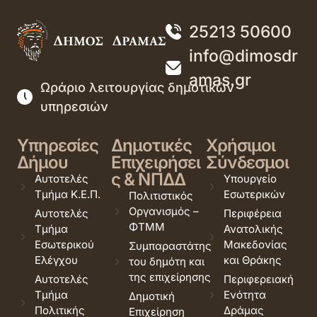
25213 50600
info@dimosdr
amas.gr
Ωράριο λειτουργίας δημοτικών
υπηρεσιών
Υπηρεσίες
Δημοτικές
Χρήσιμοι
Δήμου
Επιχειρήσει
Σύνδεσμοι
ς & ΝΠΔΔ
Αυτοτελές
Υπουργείο
Τμήμα Κ.Ε.Π.
Εσωτερικών
Πολιτιστικός
Οργανισμός –
Αυτοτελές
Περιφέρεια
ΦΤΜΜ
Τμήμα
Ανατολικής
Εσωτερικού
Μακεδονίας
Συμπαραστάτης
Ελέγχου
και Θράκης
του δημότη και
της επιχείρησης
Αυτοτελές
Περιφερειακή
Τμήμα
Ενότητα
Δημοτική
Πολιτικής
Δράμας
Επιχείρηση