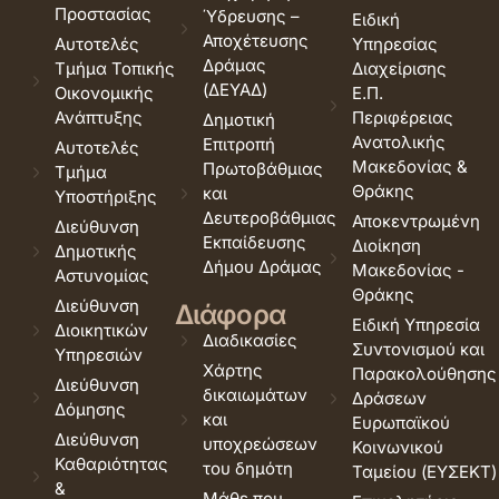
Προστασίας
Ύδρευσης –
Ειδική
Αποχέτευσης
Αυτοτελές
Υπηρεσίας
Δράμας
Τμήμα Τοπικής
Διαχείρισης
(ΔΕΥΑΔ)
Οικονομικής
Ε.Π.
Ανάπτυξης
Περιφέρειας
Δημοτική
Ανατολικής
Επιτροπή
Αυτοτελές
Μακεδονίας &
Πρωτοβάθμιας
Τμήμα
Θράκης
και
Υποστήριξης
Δευτεροβάθμιας
Αποκεντρωμένη
Διεύθυνση
Εκπαίδευσης
Διοίκηση
Δημοτικής
Δήμου Δράμας
Μακεδονίας -
Αστυνομίας
Θράκης
Διεύθυνση
Διάφορα
Ειδική Υπηρεσία
Διοικητικών
Διαδικασίες
Συντονισμού και
Υπηρεσιών
Χάρτης
Παρακολούθησης
Διεύθυνση
δικαιωμάτων
Δράσεων
Δόμησης
και
Ευρωπαϊκού
Διεύθυνση
υποχρεώσεων
Κοινωνικού
Καθαριότητας
του δημότη
Ταμείου (ΕΥΣΕΚΤ)
&
Μάθε που