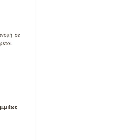
ανομή σε
φεται
μ.μ έως