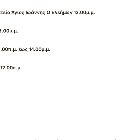
είο Άγιος Ιωάννης Ο Ελεήμων 12.00μ.μ.
3.00μ.μ.
00π.μ. έως 14.00μ.μ.
 12.00π.μ.