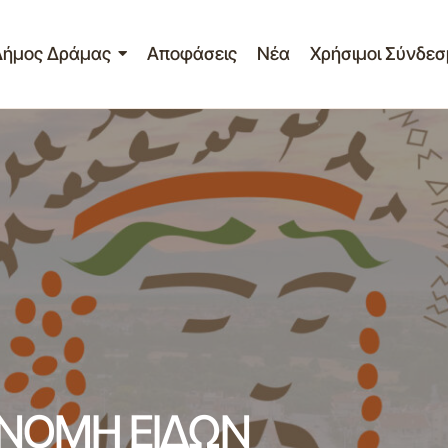
Δήμος Δράμας
Αποφάσεις
Νέα
Χρήσιμοι Σύνδεσ
ΔΕΛΤΙΟ ΤΥΠΟΥ 3η ΔΙΑΝΟΜΗ ΕΙΔΩΝ ΤΕΒΑ/FEA
κά
ΤΕΒΑ
ΑΝΟΜΗ ΕΙΔΩΝ