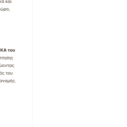
κά και
χώρο,
ΚΑ του
ότησης
νύοντας
ός του
ιανομής.