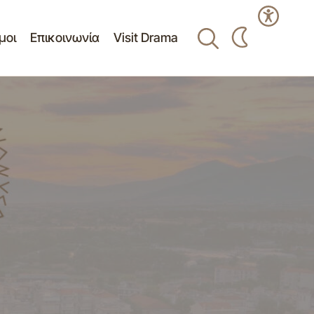
μοι
Επικοινωνία
Visit Drama
Πίνακας Ανάρτησης θεμάτων 12ης
D 2023
κατεπείγουσας-μεικτής συνεδρίασης
κοινότητας Δράμας