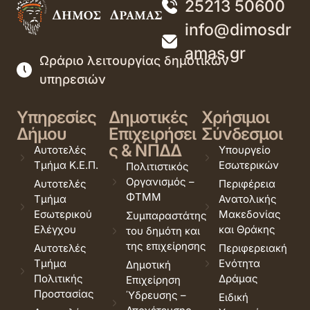
25213 50600
info@dimosdr
amas.gr
Ωράριο λειτουργίας δημοτικών
υπηρεσιών
Υπηρεσίες
Δημοτικές
Χρήσιμοι
Δήμου
Επιχειρήσει
Σύνδεσμοι
ς & ΝΠΔΔ
Αυτοτελές
Υπουργείο
Τμήμα Κ.Ε.Π.
Εσωτερικών
Πολιτιστικός
Οργανισμός –
Αυτοτελές
Περιφέρεια
ΦΤΜΜ
Τμήμα
Ανατολικής
Εσωτερικού
Μακεδονίας
Συμπαραστάτης
Ελέγχου
και Θράκης
του δημότη και
της επιχείρησης
Αυτοτελές
Περιφερειακή
Τμήμα
Ενότητα
Δημοτική
Πολιτικής
Δράμας
Επιχείρηση
Προστασίας
Ύδρευσης –
Ειδική