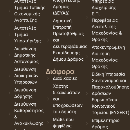
Αποχέτευσης
Αυτοτελές
Υπηρεσίας
Δράμας
Τμήμα Τοπικής
Διαχείρισης
(ΔΕΥΑΔ)
Οικονομικής
Ε.Π.
Ανάπτυξης
Περιφέρειας
Δημοτική
Ανατολικής
Επιτροπή
Αυτοτελές
Μακεδονίας &
Πρωτοβάθμιας
Τμήμα
Θράκης
και
Υποστήριξης
Δευτεροβάθμιας
Αποκεντρωμένη
Διεύθυνση
Εκπαίδευσης
Διοίκηση
Δημοτικής
Δήμου Δράμας
Μακεδονίας -
Αστυνομίας
Θράκης
Διεύθυνση
Διάφορα
Ειδική Υπηρεσία
Διοικητικών
Διαδικασίες
Συντονισμού και
Υπηρεσιών
Χάρτης
Παρακολούθησης
Διεύθυνση
δικαιωμάτων
Δράσεων
Δόμησης
και
Ευρωπαϊκού
Διεύθυνση
υποχρεώσεων
Κοινωνικού
Καθαριότητας
του δημότη
Ταμείου (ΕΥΣΕΚΤ)
&
Μάθε που
Επιμελητήριο
Ανακύκλωσης
ψηφίζεις
Δράμας