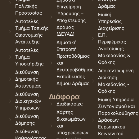
Πολιτικής
Δράμας
Επιχείρηση
Προστασίας
Ύδρευσης –
Ειδική
Αποχέτευσης
Αυτοτελές
Υπηρεσίας
Δράμας
Τμήμα Τοπικής
Διαχείρισης
(ΔΕΥΑΔ)
Οικονομικής
Ε.Π.
Ανάπτυξης
Περιφέρειας
Δημοτική
Ανατολικής
Επιτροπή
Αυτοτελές
Μακεδονίας &
Πρωτοβάθμιας
Τμήμα
Θράκης
και
Υποστήριξης
Δευτεροβάθμιας
Αποκεντρωμένη
Διεύθυνση
Εκπαίδευσης
Διοίκηση
Δημοτικής
Δήμου Δράμας
Μακεδονίας -
Αστυνομίας
Θράκης
Διεύθυνση
Διάφορα
Ειδική Υπηρεσία
Διοικητικών
Διαδικασίες
Συντονισμού και
Υπηρεσιών
Χάρτης
Παρακολούθησης
Διεύθυνση
δικαιωμάτων
Δράσεων
Δόμησης
και
Ευρωπαϊκού
Διεύθυνση
υποχρεώσεων
Κοινωνικού
Καθαριότητας