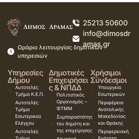
25213 50600
info@dimosdr
amas.gr
Ωράριο λειτουργίας δημοτικών
υπηρεσιών
Υπηρεσίες
Δημοτικές
Χρήσιμοι
Δήμου
Επιχειρήσει
Σύνδεσμοι
ς & ΝΠΔΔ
Αυτοτελές
Υπουργείο
Τμήμα Κ.Ε.Π.
Εσωτερικών
Πολιτιστικός
Οργανισμός –
Αυτοτελές
Περιφέρεια
ΦΤΜΜ
Τμήμα
Ανατολικής
Εσωτερικού
Μακεδονίας
Συμπαραστάτης
Ελέγχου
και Θράκης
του δημότη και
της επιχείρησης
Αυτοτελές
Περιφερειακή
Τμήμα
Ενότητα
Δημοτική