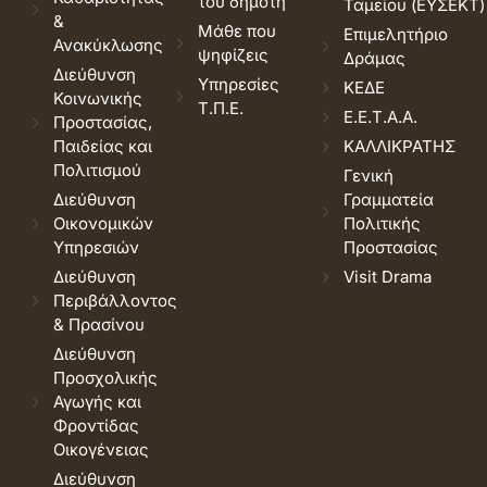
του δημότη
Ταμείου (ΕΥΣΕΚΤ)
&
Μάθε που
Επιμελητήριο
Ανακύκλωσης
ψηφίζεις
Δράμας
Διεύθυνση
Υπηρεσίες
ΚΕΔΕ
Κοινωνικής
Τ.Π.Ε.
Ε.Ε.Τ.Α.Α.
Προστασίας,
Παιδείας και
ΚΑΛΛΙΚΡΑΤΗΣ
Πολιτισμού
Γενική
Διεύθυνση
Γραμματεία
Οικονομικών
Πολιτικής
Υπηρεσιών
Προστασίας
Διεύθυνση
Visit Drama
Περιβάλλοντος
& Πρασίνου
Διεύθυνση
Προσχολικής
Αγωγής και
Φροντίδας
Οικογένειας
Διεύθυνση