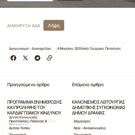
Λήψη
ΔΙΑΚΗΡΥΞΗ ΑΔΑ
Διαγωνισμοί - Διακηρύξεις
4 Μαρτίου 2026
από
Γεώργιος Πετσάνης
Προηγούμενο άρθρο
Επόμενο άρθρο
ΠΡΟΓΡΑΜΜΑ ΕΝΗΜΕΡΩΣΗΣ
ΚΑΝΟΝΙΣΜΟΣ ΛΕΙΤΟΥΡΓΙΑΣ
ΚΑΙ ΠΡΟΛΗΨΗΣ ΤΟΥ
ΔΗΜΟΤΙΚΗΣ ΣΥΓΚΟΙΝΩΝΙΑΣ
ΚΑΡΔΙΑΓΓΕΙΑΚΟΥ ΚΙΝΔΥΝΟΥ
ΔΗΜΟΥ ΔΡΑΜΑΣ
Δ/νση Κοινωνικής
Προστασίας, Παιδείας &
Δήμαρχος
Πολιτισμού
Δελτία Τύπου
Νέα - Ανακοινώσεις
Σημαντικά
Σημαντικά