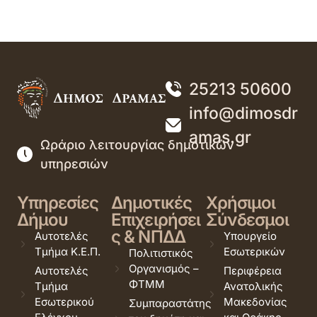
25213 50600
info@dimosdr
amas.gr
Ωράριο λειτουργίας δημοτικών
υπηρεσιών
Υπηρεσίες
Δημοτικές
Χρήσιμοι
Δήμου
Επιχειρήσει
Σύνδεσμοι
ς & ΝΠΔΔ
Αυτοτελές
Υπουργείο
Τμήμα Κ.Ε.Π.
Εσωτερικών
Πολιτιστικός
Οργανισμός –
Αυτοτελές
Περιφέρεια
ΦΤΜΜ
Τμήμα
Ανατολικής
Εσωτερικού
Μακεδονίας
Συμπαραστάτης