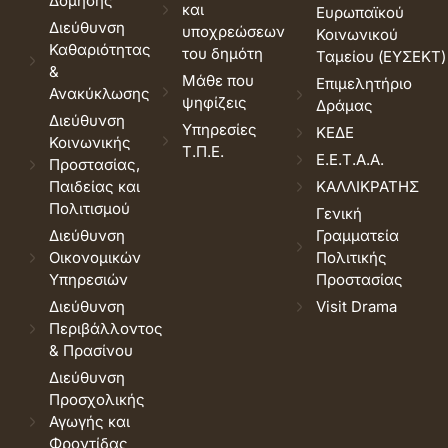
Δόμησης
και
Ευρωπαϊκού
Διεύθυνση
υποχρεώσεων
Κοινωνικού
Καθαριότητας
του δημότη
Ταμείου (ΕΥΣΕΚΤ)
&
Μάθε που
Επιμελητήριο
Ανακύκλωσης
ψηφίζεις
Δράμας
Διεύθυνση
Υπηρεσίες
ΚΕΔΕ
Κοινωνικής
Τ.Π.Ε.
Ε.Ε.Τ.Α.Α.
Προστασίας,
Παιδείας και
ΚΑΛΛΙΚΡΑΤΗΣ
Πολιτισμού
Γενική
Διεύθυνση
Γραμματεία
Οικονομικών
Πολιτικής
Υπηρεσιών
Προστασίας
Διεύθυνση
Visit Drama
Περιβάλλοντος
& Πρασίνου
Διεύθυνση
Προσχολικής
Αγωγής και
Φροντίδας