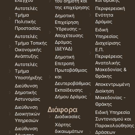
Ελέγχου
και Θράκης
του δημότη και
της επιχείρησης
Αυτοτελές
Περιφερειακή
Τμήμα
Ενότητα
Δημοτική
Πολιτικής
Δράμας
Επιχείρηση
Προστασίας
Ύδρευσης –
Ειδική
Αποχέτευσης
Αυτοτελές
Υπηρεσίας
Δράμας
Τμήμα Τοπικής
Διαχείρισης
(ΔΕΥΑΔ)
Οικονομικής
Ε.Π.
Ανάπτυξης
Περιφέρειας
Δημοτική
Ανατολικής
Επιτροπή
Αυτοτελές
Μακεδονίας &
Πρωτοβάθμιας
Τμήμα
Θράκης
και
Υποστήριξης
Δευτεροβάθμιας
Αποκεντρωμένη
Διεύθυνση
Εκπαίδευσης
Διοίκηση
Δημοτικής
Δήμου Δράμας
Μακεδονίας -
Αστυνομίας
Θράκης
Διεύθυνση
Διάφορα
Ειδική Υπηρεσία
Διοικητικών
Διαδικασίες
Συντονισμού και
Υπηρεσιών
Χάρτης
Παρακολούθησης
Διεύθυνση
δικαιωμάτων
Δράσεων