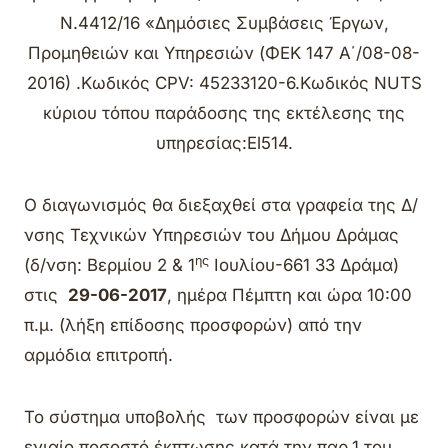
Ν.4412/16 «Δημόσιες Συμβάσεις Έργων,
Προμηθειών και Υπηρεσιών (ΦΕΚ 147 Α΄/08-08-
2016) .Κωδικός CPV: 45233120-6.Κωδικός NUTS
κύριου τόπου παράδοσης της εκτέλεσης της
υπηρεσίας:El514.
Ο διαγωνισμός θα διεξαχθεί στα γραφεία της Δ/
νσης Τεχνικών Υπηρεσιών του Δήμου Δράμας
ης
(δ/νση: Βερμίου 2 & 1
Ιουλίου-661 33 Δράμα)
στις
29-06-2017
, ημέρα Πέμπτη και ώρα 10:00
π.μ. (λήξη επίδοσης προσφορών) από την
αρμόδια επιτροπή.
Το σύστημα υποβολής των προσφορών είναι με
ενιαίο ποσοστό έκπτωσης κατά την παρ.1 του