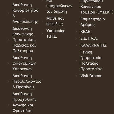
και
Ευρωπαϊκού
Διεύθυνση
υποχρεώσεων
Κοινωνικού
Καθαριότητας
του δημότη
Ταμείου (ΕΥΣΕΚΤ)
&
Μάθε που
Επιμελητήριο
Ανακύκλωσης
ψηφίζεις
Δράμας
Διεύθυνση
Υπηρεσίες
ΚΕΔΕ
Κοινωνικής
Τ.Π.Ε.
Ε.Ε.Τ.Α.Α.
Προστασίας,
Παιδείας και
ΚΑΛΛΙΚΡΑΤΗΣ
Πολιτισμού
Γενική
Διεύθυνση
Γραμματεία
Οικονομικών
Πολιτικής
Υπηρεσιών
Προστασίας
Διεύθυνση
Visit Drama
Περιβάλλοντος
& Πρασίνου
Διεύθυνση
Προσχολικής
Αγωγής και
Φροντίδας