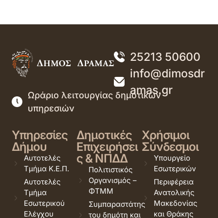
25213 50600
info@dimosdr
amas.gr
Ωράριο λειτουργίας δημοτικών
υπηρεσιών
Υπηρεσίες
Δημοτικές
Χρήσιμοι
Δήμου
Επιχειρήσει
Σύνδεσμοι
ς & ΝΠΔΔ
Αυτοτελές
Υπουργείο
Τμήμα Κ.Ε.Π.
Εσωτερικών
Πολιτιστικός
Οργανισμός –
Αυτοτελές
Περιφέρεια
ΦΤΜΜ
Τμήμα
Ανατολικής
Εσωτερικού
Μακεδονίας
Συμπαραστάτης
Ελέγχου
και Θράκης
του δημότη και