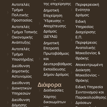
της επιχείρησης
Αυτοτελές
Περιφερειακή
Τμήμα
Ενότητα
Δημοτική
Πολιτικής
Δράμας
Επιχείρηση
Προστασίας
Ύδρευσης –
Ειδική
Αποχέτευσης
Αυτοτελές
Υπηρεσίας
Δράμας
Τμήμα Τοπικής
Διαχείρισης
(ΔΕΥΑΔ)
Οικονομικής
Ε.Π.
Ανάπτυξης
Περιφέρειας
Δημοτική
Ανατολικής
Επιτροπή
Αυτοτελές
Μακεδονίας &
Πρωτοβάθμιας
Τμήμα
Θράκης
και
Υποστήριξης
Δευτεροβάθμιας
Αποκεντρωμένη
Διεύθυνση
Εκπαίδευσης
Διοίκηση
Δημοτικής
Δήμου Δράμας
Μακεδονίας -
Αστυνομίας
Θράκης
Διεύθυνση
Διάφορα
Ειδική Υπηρεσία
Διοικητικών
Διαδικασίες
Συντονισμού και
Υπηρεσιών
Χάρτης
Παρακολούθησης
Διεύθυνση
δικαιωμάτων
Δράσεων
Δόμησης