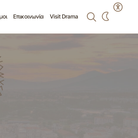
μοι
Επικοινωνία
Visit Drama
 συνθηκών που
Ορθή επανάληψη της 3ης/18-5-2021 δια
τηλεδιάσκεψης συνεδρίασης ΕΠΖ