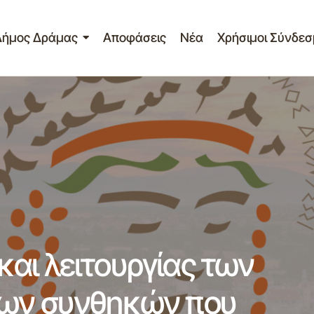
Δήμος Δράμας
Αποφάσεις
Νέα
Χρήσιμοι Σύνδεσ
η ωραρίου και λειτουργίας των ΚΕΠ βάσει των έκτακτων
ν.
αι λειτουργίας των
των συνθηκών που