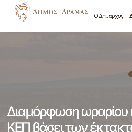
Ο Δήμαρχος
Διαμόρφωσ
Πίνακας θεμάτων Ο.Ε. 6ης Συνεδρίασης
ΚΕΠ
23-03-2020
επικρατού
Διαμόρφωση ωραρίου κ
ΚΕΠ βάσει των έκτακ