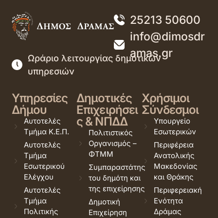
25213 50600
info@dimosdr
amas.gr
Ωράριο λειτουργίας δημοτικών
υπηρεσιών
Υπηρεσίες
Δημοτικές
Χρήσιμοι
Δήμου
Επιχειρήσει
Σύνδεσμοι
ς & ΝΠΔΔ
Αυτοτελές
Υπουργείο
Τμήμα Κ.Ε.Π.
Εσωτερικών
Πολιτιστικός
Οργανισμός –
Αυτοτελές
Περιφέρεια
ΦΤΜΜ
Τμήμα
Ανατολικής
Εσωτερικού
Μακεδονίας
Συμπαραστάτης
Ελέγχου
και Θράκης
του δημότη και
της επιχείρησης
Αυτοτελές
Περιφερειακή
Τμήμα
Ενότητα
Δημοτική
Πολιτικής
Δράμας
Επιχείρηση