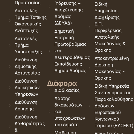
Προστασίας
Ύδρευσης –
Ειδική
Αποχέτευσης
Αυτοτελές
Υπηρεσίας
Δράμας
Τμήμα Τοπικής
Διαχείρισης
(ΔΕΥΑΔ)
Οικονομικής
Ε.Π.
Ανάπτυξης
Περιφέρειας
Δημοτική
Ανατολικής
Επιτροπή
Αυτοτελές
Μακεδονίας &
Πρωτοβάθμιας
Τμήμα
Θράκης
και
Υποστήριξης
Δευτεροβάθμιας
Αποκεντρωμένη
Διεύθυνση
Εκπαίδευσης
Διοίκηση
Δημοτικής
Δήμου Δράμας
Μακεδονίας -
Αστυνομίας
Θράκης
Διεύθυνση
Διάφορα
Ειδική Υπηρεσία
Διοικητικών
Διαδικασίες
Συντονισμού και
Υπηρεσιών
Χάρτης
Παρακολούθησης
Διεύθυνση
δικαιωμάτων
Δράσεων
Δόμησης
και
Ευρωπαϊκού
Διεύθυνση
υποχρεώσεων
Κοινωνικού
Καθαριότητας
του δημότη
Ταμείου (ΕΥΣΕΚΤ)
&
Μάθε που
Επιμελητήριο