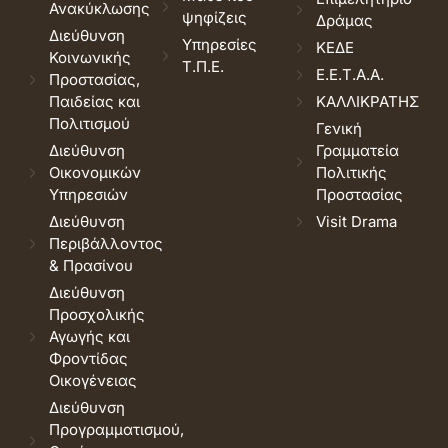
Ανακύκλωσης
ψηφίζεις
Δράμας
Διεύθυνση
Υπηρεσίες
ΚΕΔΕ
Κοινωνικής
Τ.Π.Ε.
Ε.Ε.Τ.Α.Α.
Προστασίας,
Παιδείας και
ΚΑΛΛΙΚΡΑΤΗΣ
Πολιτισμού
Γενική
Διεύθυνση
Γραμματεία
Οικονομικών
Πολιτικής
Υπηρεσιών
Προστασίας
Διεύθυνση
Visit Drama
Περιβάλλοντος
& Πρασίνου
Διεύθυνση
Προσχολικής
Αγωγής και
Φροντίδας
Οικογένειας
Διεύθυνση
Προγραμματισμού,