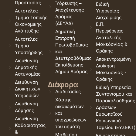
Προστασίας
Ύδρευσης –
Ειδική
Αποχέτευσης
Αυτοτελές
Υπηρεσίας
Δράμας
Τμήμα Τοπικής
Διαχείρισης
(ΔΕΥΑΔ)
Οικονομικής
Ε.Π.
Ανάπτυξης
Περιφέρειας
Δημοτική
Ανατολικής
Επιτροπή
Αυτοτελές
Μακεδονίας &
Πρωτοβάθμιας
Τμήμα
Θράκης
και
Υποστήριξης
Δευτεροβάθμιας
Αποκεντρωμένη
Διεύθυνση
Εκπαίδευσης
Διοίκηση
Δημοτικής
Δήμου Δράμας
Μακεδονίας -
Αστυνομίας
Θράκης
Διεύθυνση
Διάφορα
Ειδική Υπηρεσία
Διοικητικών
Διαδικασίες
Συντονισμού και
Υπηρεσιών
Χάρτης
Παρακολούθησης
Διεύθυνση
δικαιωμάτων
Δράσεων
Δόμησης
και
Ευρωπαϊκού
Διεύθυνση
υποχρεώσεων
Κοινωνικού
Καθαριότητας
του δημότη
Ταμείου (ΕΥΣΕΚΤ)
&
Μάθε που
Επιμελητήριο