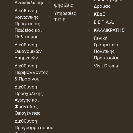
Ανακύκλωσης
ψηφίζεις
Δράμας
Διεύθυνση
Υπηρεσίες
ΚΕΔΕ
Κοινωνικής
Τ.Π.Ε.
Ε.Ε.Τ.Α.Α.
Προστασίας,
Παιδείας και
ΚΑΛΛΙΚΡΑΤΗΣ
Πολιτισμού
Γενική
Διεύθυνση
Γραμματεία
Οικονομικών
Πολιτικής
Υπηρεσιών
Προστασίας
Διεύθυνση
Visit Drama
Περιβάλλοντος
& Πρασίνου
Διεύθυνση
Προσχολικής
Αγωγής και
Φροντίδας
Οικογένειας
Διεύθυνση
Προγραμματισμού,