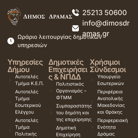
25213 50600
info@dimosdr
amas.gr
Ωράριο λειτουργίας δημοτικών
υπηρεσιών
Υπηρεσίες
Δημοτικές
Χρήσιμοι
Δήμου
Επιχειρήσει
Σύνδεσμοι
ς & ΝΠΔΔ
Αυτοτελές
Υπουργείο
Τμήμα Κ.Ε.Π.
Εσωτερικών
Πολιτιστικός
Οργανισμός –
Αυτοτελές
Περιφέρεια
ΦΤΜΜ
Τμήμα
Ανατολικής
Εσωτερικού
Μακεδονίας
Συμπαραστάτης
Ελέγχου
και Θράκης
του δημότη και
της επιχείρησης
Αυτοτελές
Περιφερειακή
Τμήμα
Ενότητα
Δημοτική
Πολιτικής
Δράμας
Επιχείρηση