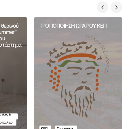
 θερινού
ΤΡΟΠΟΠΟΙΗΣΗ ΩΡΑΡΙΟΥ ΚΕΠ
Summer”
ου
Κατάστημα
δείας &
τοπωλείο
ΚΕΠ
Σημαντικά