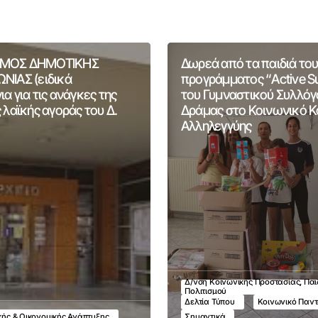
ΜΟΣ ΔΗΜΟΤΙΚΗΣ
Δωρεά από τα παιδιά του
ΝΙΑΣ (ειδικά
προγράμματος “Active 
α για τις ανάγκες της
του Γυμναστικού Συλλόγ
 λαϊκής αγοράς του Δ.
Δράμας στο Κοινωνικό 
Αλληλεγγύης
Δ/νση Κοινωνικής Προστασίας, Παι
Πολιτισμού
Δελτία Τύπου
Κοινωνικό Παν
ικής & Οικονομικής Ανάπτυξης
Σημαντικά