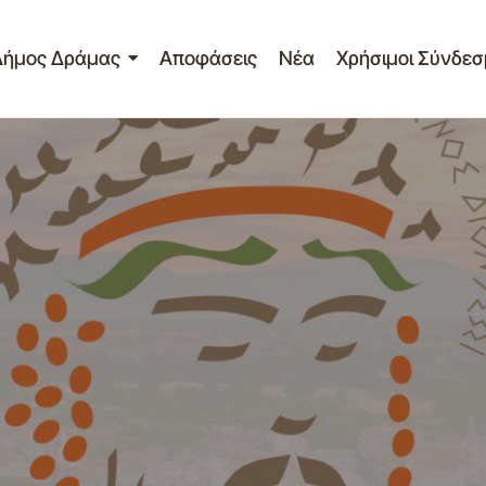
Δήμος Δράμας
Αποφάσεις
Νέα
Χρήσιμοι Σύνδεσ
Διεθνείς Αγώνες FIS ROLLERSKI
Νέα - Ανακοινώσεις