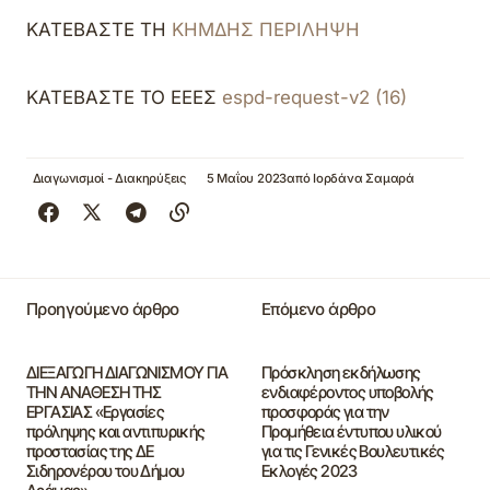
ΚΑΤΕΒΑΣΤΕ ΤΗ
ΚΗΜΔΗΣ ΠΕΡΙΛΗΨΗ
ΚΑΤΕΒΑΣΤΕ ΤΟ ΕΕΕΣ
espd-request-v2 (16)
Διαγωνισμοί - Διακηρύξεις
5 Μαΐου 2023
από
Ιορδάνα Σαμαρά
Προηγούμενο άρθρο
Επόμενο άρθρο
ΔΙΕΞΑΓΩΓΗ ΔΙΑΓΩΝΙΣΜΟΥ ΓΙΑ
Πρόσκληση εκδήλωσης
ΤΗΝ ΑΝΑΘΕΣΗ ΤΗΣ
ενδιαφέροντος υποβολής
ΕΡΓΑΣΙΑΣ «Εργασίες
προσφοράς για την
πρόληψης και αντιπυρικής
Προμήθεια έντυπου υλικού
προστασίας της ΔΕ
για τις Γενικές Βουλευτικές
Σιδηρονέρου του Δήμου
Εκλογές 2023