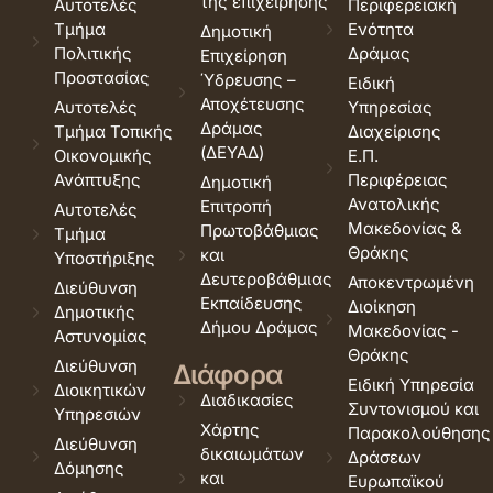
της επιχείρησης
Αυτοτελές
Περιφερειακή
Τμήμα
Ενότητα
Δημοτική
Πολιτικής
Δράμας
Επιχείρηση
Προστασίας
Ύδρευσης –
Ειδική
Αποχέτευσης
Αυτοτελές
Υπηρεσίας
Δράμας
Τμήμα Τοπικής
Διαχείρισης
(ΔΕΥΑΔ)
Οικονομικής
Ε.Π.
Ανάπτυξης
Περιφέρειας
Δημοτική
Ανατολικής
Επιτροπή
Αυτοτελές
Μακεδονίας &
Πρωτοβάθμιας
Τμήμα
Θράκης
και
Υποστήριξης
Δευτεροβάθμιας
Αποκεντρωμένη
Διεύθυνση
Εκπαίδευσης
Διοίκηση
Δημοτικής
Δήμου Δράμας
Μακεδονίας -
Αστυνομίας
Θράκης
Διεύθυνση
Διάφορα
Ειδική Υπηρεσία
Διοικητικών
Διαδικασίες
Συντονισμού και
Υπηρεσιών
Χάρτης
Παρακολούθησης
Διεύθυνση
δικαιωμάτων
Δράσεων
Δόμησης
και
Ευρωπαϊκού