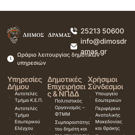
25213 50600
info@dimosdr
amas.gr
Ωράριο λειτουργίας δημοτικών
υπηρεσιών
Υπηρεσίες
Δημοτικές
Χρήσιμοι
Δήμου
Επιχειρήσει
Σύνδεσμοι
ς & ΝΠΔΔ
Αυτοτελές
Υπουργείο
Τμήμα Κ.Ε.Π.
Εσωτερικών
Πολιτιστικός
Οργανισμός –
Αυτοτελές
Περιφέρεια
ΦΤΜΜ
Τμήμα
Ανατολικής
Εσωτερικού
Μακεδονίας
Συμπαραστάτης
Ελέγχου
και Θράκης
του δημότη και