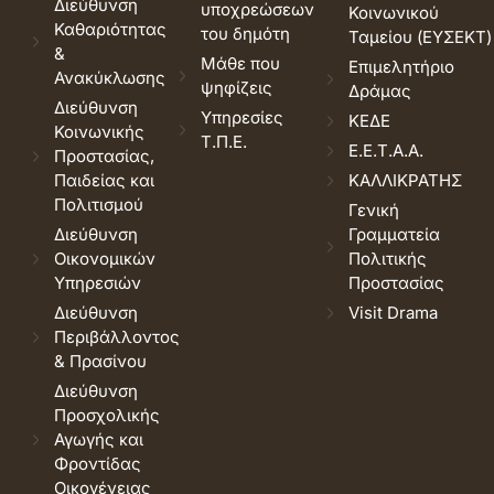
Διεύθυνση
υποχρεώσεων
Κοινωνικού
Καθαριότητας
του δημότη
Ταμείου (ΕΥΣΕΚΤ)
&
Μάθε που
Επιμελητήριο
Ανακύκλωσης
ψηφίζεις
Δράμας
Διεύθυνση
Υπηρεσίες
ΚΕΔΕ
Κοινωνικής
Τ.Π.Ε.
Ε.Ε.Τ.Α.Α.
Προστασίας,
Παιδείας και
ΚΑΛΛΙΚΡΑΤΗΣ
Πολιτισμού
Γενική
Διεύθυνση
Γραμματεία
Οικονομικών
Πολιτικής
Υπηρεσιών
Προστασίας
Διεύθυνση
Visit Drama
Περιβάλλοντος
& Πρασίνου
Διεύθυνση
Προσχολικής
Αγωγής και
Φροντίδας
Οικογένειας