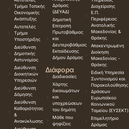
Δράμας
Τμήμα Τοπικής
Διαχείρισης
(ΔΕΥΑΔ)
Οικονομικής
Ε.Π.
Ανάπτυξης
Περιφέρειας
Δημοτική
Ανατολικής
Επιτροπή
Αυτοτελές
Μακεδονίας &
Πρωτοβάθμιας
Τμήμα
Θράκης
και
Υποστήριξης
Δευτεροβάθμιας
Αποκεντρωμένη
Διεύθυνση
Εκπαίδευσης
Διοίκηση
Δημοτικής
Δήμου Δράμας
Μακεδονίας -
Αστυνομίας
Θράκης
Διεύθυνση
Διάφορα
Ειδική Υπηρεσία
Διοικητικών
Διαδικασίες
Συντονισμού και
Υπηρεσιών
Χάρτης
Παρακολούθησης
Διεύθυνση
δικαιωμάτων
Δράσεων
Δόμησης
και
Ευρωπαϊκού
Διεύθυνση
υποχρεώσεων
Κοινωνικού
Καθαριότητας
του δημότη
Ταμείου (ΕΥΣΕΚΤ)
&
Μάθε που
Επιμελητήριο
Ανακύκλωσης
ψηφίζεις
Δράμας
Διεύθυνση