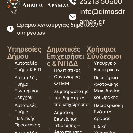
25213 50600
info@dimosdr
amas.gr
Ωράριο λειτουργίας δημοτικών
υπηρεσιών
Υπηρεσίες
Δημοτικές
Χρήσιμοι
Δήμου
Επιχειρήσει
Σύνδεσμοι
ς & ΝΠΔΔ
Αυτοτελές
Υπουργείο
Τμήμα Κ.Ε.Π.
Εσωτερικών
Πολιτιστικός
Οργανισμός –
Αυτοτελές
Περιφέρεια
ΦΤΜΜ
Τμήμα
Ανατολικής
Εσωτερικού
Μακεδονίας
Συμπαραστάτης
Ελέγχου
και Θράκης
του δημότη και
της επιχείρησης
Αυτοτελές
Περιφερειακή
Τμήμα
Ενότητα
Δημοτική
Πολιτικής
Δράμας
Επιχείρηση
Προστασίας
Ύδρευσης –
Ειδική
Αποχέτευσης
Αυτοτελές
Υπηρεσίας