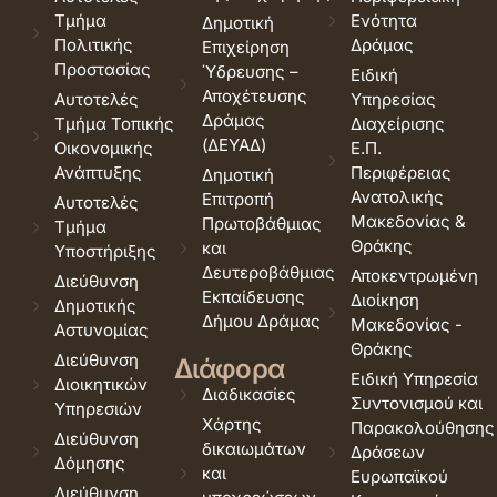
Τμήμα
Ενότητα
Δημοτική
Πολιτικής
Δράμας
Επιχείρηση
Προστασίας
Ύδρευσης –
Ειδική
Αποχέτευσης
Αυτοτελές
Υπηρεσίας
Δράμας
Τμήμα Τοπικής
Διαχείρισης
(ΔΕΥΑΔ)
Οικονομικής
Ε.Π.
Ανάπτυξης
Περιφέρειας
Δημοτική
Ανατολικής
Επιτροπή
Αυτοτελές
Μακεδονίας &
Πρωτοβάθμιας
Τμήμα
Θράκης
και
Υποστήριξης
Δευτεροβάθμιας
Αποκεντρωμένη
Διεύθυνση
Εκπαίδευσης
Διοίκηση
Δημοτικής
Δήμου Δράμας
Μακεδονίας -
Αστυνομίας
Θράκης
Διεύθυνση
Διάφορα
Ειδική Υπηρεσία
Διοικητικών
Διαδικασίες
Συντονισμού και
Υπηρεσιών
Χάρτης
Παρακολούθησης
Διεύθυνση
δικαιωμάτων
Δράσεων
Δόμησης
και
Ευρωπαϊκού
Διεύθυνση