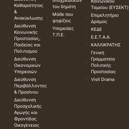
υποχρεώσεων
Κοινωνικού
Καθαριότητας
του δημότη
Ταμείου (ΕΥΣΕΚΤ)
&
Μάθε που
Επιμελητήριο
Ανακύκλωσης
ψηφίζεις
Δράμας
Διεύθυνση
Υπηρεσίες
ΚΕΔΕ
Κοινωνικής
Τ.Π.Ε.
Ε.Ε.Τ.Α.Α.
Προστασίας,
Παιδείας και
ΚΑΛΛΙΚΡΑΤΗΣ
Πολιτισμού
Γενική
Διεύθυνση
Γραμματεία
Οικονομικών
Πολιτικής
Υπηρεσιών
Προστασίας
Διεύθυνση
Visit Drama
Περιβάλλοντος
& Πρασίνου
Διεύθυνση
Προσχολικής
Αγωγής και
Φροντίδας
Οικογένειας