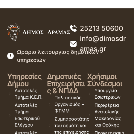
25213 50600
info@dimosdr
amas.gr
Ωράριο λειτουργίας δημοτικών
υπηρεσιών
Υπηρεσίες
Δημοτικές
Χρήσιμοι
Δήμου
Επιχειρήσει
Σύνδεσμοι
ς & ΝΠΔΔ
Αυτοτελές
Υπουργείο
Τμήμα Κ.Ε.Π.
Εσωτερικών
Πολιτιστικός
Οργανισμός –
Αυτοτελές
Περιφέρεια
ΦΤΜΜ
Τμήμα
Ανατολικής
Εσωτερικού
Μακεδονίας
Συμπαραστάτης
Ελέγχου
και Θράκης
του δημότη και
της επιχείρησης
Αυτοτελές
Περιφερειακή