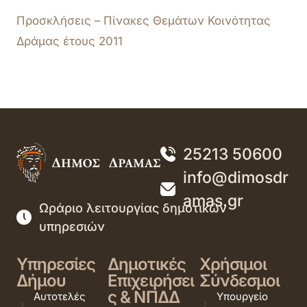
Προσκλήσεις – Πίνακες Θεμάτων
Κοινότητας
Δράμας
έτους 2011
25213 50600
info@dimosdr
amas.gr
Ωράριο λειτουργίας δημοτικών
υπηρεσιών
Υπηρεσίες
Δημοτικές
Χρήσιμοι
Δήμου
Επιχειρήσει
Σύνδεσμοι
ς & ΝΠΔΔ
Αυτοτελές
Υπουργείο