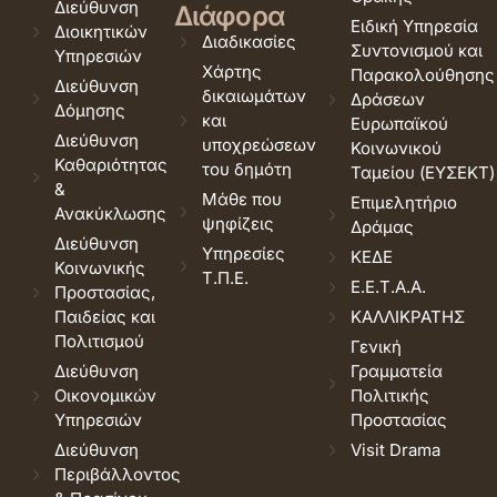
Διεύθυνση
Διάφορα
Ειδική Υπηρεσία
Διοικητικών
Διαδικασίες
Συντονισμού και
Υπηρεσιών
Χάρτης
Παρακολούθησης
Διεύθυνση
δικαιωμάτων
Δράσεων
Δόμησης
και
Ευρωπαϊκού
Διεύθυνση
υποχρεώσεων
Κοινωνικού
Καθαριότητας
του δημότη
Ταμείου (ΕΥΣΕΚΤ)
&
Μάθε που
Επιμελητήριο
Ανακύκλωσης
ψηφίζεις
Δράμας
Διεύθυνση
Υπηρεσίες
ΚΕΔΕ
Κοινωνικής
Τ.Π.Ε.
Ε.Ε.Τ.Α.Α.
Προστασίας,
Παιδείας και
ΚΑΛΛΙΚΡΑΤΗΣ
Πολιτισμού
Γενική
Διεύθυνση
Γραμματεία
Οικονομικών
Πολιτικής
Υπηρεσιών
Προστασίας
Διεύθυνση
Visit Drama
Περιβάλλοντος