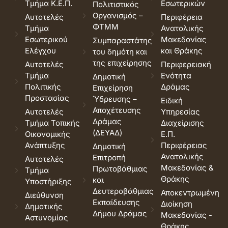
Τμήμα Κ.Ε.Π.
Εσωτερικών
Πολιτιστικός
Οργανισμός –
Αυτοτελές
Περιφέρεια
ΦΤΜΜ
Τμήμα
Ανατολικής
Εσωτερικού
Μακεδονίας
Συμπαραστάτης
Ελέγχου
και Θράκης
του δημότη και
της επιχείρησης
Αυτοτελές
Περιφερειακή
Τμήμα
Ενότητα
Δημοτική
Πολιτικής
Δράμας
Επιχείρηση
Προστασίας
Ύδρευσης –
Ειδική
Αποχέτευσης
Αυτοτελές
Υπηρεσίας
Δράμας
Τμήμα Τοπικής
Διαχείρισης
(ΔΕΥΑΔ)
Οικονομικής
Ε.Π.
Ανάπτυξης
Περιφέρειας
Δημοτική
Ανατολικής
Επιτροπή
Αυτοτελές
Μακεδονίας &
Πρωτοβάθμιας
Τμήμα
Θράκης
και
Υποστήριξης
Δευτεροβάθμιας
Αποκεντρωμένη
Διεύθυνση
Εκπαίδευσης
Διοίκηση
Δημοτικής
Δήμου Δράμας
Μακεδονίας -
Αστυνομίας
Θράκης