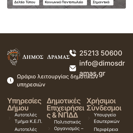
Δελτία Τύπου
Κοινωνικό Παντοπωλείο
Σημαντικά
25213 50600
info@dimosdr
amas.gr
Ωράριο λειτουργίας δημοτικών
υπηρεσιών
Υπηρεσίες
Δημοτικές
Χρήσιμοι
Δήμου
Επιχειρήσει
Σύνδεσμοι
ς & ΝΠΔΔ
Αυτοτελές
Υπουργείο
Τμήμα Κ.Ε.Π.
Εσωτερικών
Πολιτιστικός
Οργανισμός –
Αυτοτελές
Περιφέρεια