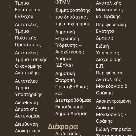
ΦΤΜΜ
Τμήμα
Ανατολικής
Εσωτερικού
Μακεδονίας
Συμπαραστάτης
Ελέγχου
και Θράκης
του δημότη και
της επιχείρησης
Αυτοτελές
Περιφερειακή
Τμήμα
Ενότητα
Δημοτική
Πολιτικής
Δράμας
Επιχείρηση
Προστασίας
Ύδρευσης –
Ειδική
Αποχέτευσης
Αυτοτελές
Υπηρεσίας
Δράμας
Τμήμα Τοπικής
Διαχείρισης
(ΔΕΥΑΔ)
Οικονομικής
Ε.Π.
Ανάπτυξης
Περιφέρειας
Δημοτική
Ανατολικής
Επιτροπή
Αυτοτελές
Μακεδονίας &
Πρωτοβάθμιας
Τμήμα
Θράκης
και
Υποστήριξης
Δευτεροβάθμιας
Αποκεντρωμένη
Διεύθυνση
Εκπαίδευσης
Διοίκηση
Δημοτικής
Δήμου Δράμας
Μακεδονίας -
Αστυνομίας
Θράκης
Διεύθυνση
Διάφορα
Ειδική Υπηρεσία
Διοικητικών
Διαδικασίες
Συντονισμού και