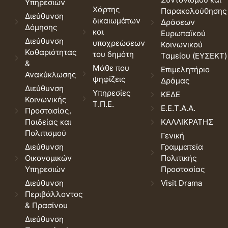
Υπηρεσιών
Χάρτης
Παρακολούθησης
Διεύθυνση
δικαιωμάτων
Δράσεων
Δόμησης
και
Ευρωπαϊκού
Διεύθυνση
υποχρεώσεων
Κοινωνικού
Καθαριότητας
του δημότη
Ταμείου (ΕΥΣΕΚΤ)
&
Μάθε που
Επιμελητήριο
Ανακύκλωσης
ψηφίζεις
Δράμας
Διεύθυνση
Υπηρεσίες
ΚΕΔΕ
Κοινωνικής
Τ.Π.Ε.
Ε.Ε.Τ.Α.Α.
Προστασίας,
Παιδείας και
ΚΑΛΛΙΚΡΑΤΗΣ
Πολιτισμού
Γενική
Διεύθυνση
Γραμματεία
Οικονομικών
Πολιτικής
Υπηρεσιών
Προστασίας
Διεύθυνση
Visit Drama
Περιβάλλοντος
& Πρασίνου
Διεύθυνση