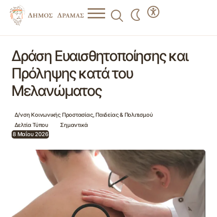
Δράση Ευαισθητοποίησης και Πρόληψης κατά του
Μελανώματος
Δράση Ευαισθητοποίησης και
Πρόληψης κατά του
Μελανώματος
Δ/νση Κοινωνικής Προστασίας, Παιδείας & Πολιτισμού
Δελτία Τύπου
Σημαντικά
8 Μαΐου 2026