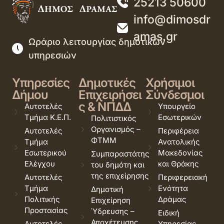
25213 50600
info@dimosdr
amas.gr
Ωράριο λειτουργίας δημοτικών
υπηρεσιών
Υπηρεσίες
Δημοτικές
Χρήσιμοι
Δήμου
Επιχειρήσει
Σύνδεσμοι
ς & ΝΠΔΔ
Αυτοτελές
Υπουργείο
Τμήμα Κ.Ε.Π.
Εσωτερικών
Πολιτιστικός
Οργανισμός –
Αυτοτελές
Περιφέρεια
ΦΤΜΜ
Τμήμα
Ανατολικής
Εσωτερικού
Μακεδονίας
Συμπαραστάτης
Ελέγχου
και Θράκης
του δημότη και
της επιχείρησης
Αυτοτελές
Περιφερειακή
Τμήμα
Ενότητα
Δημοτική
Πολιτικής
Δράμας
Επιχείρηση
Προστασίας
Ύδρευσης –
Ειδική
Αποχέτευσης
Αυτοτελές
Υπηρεσίας