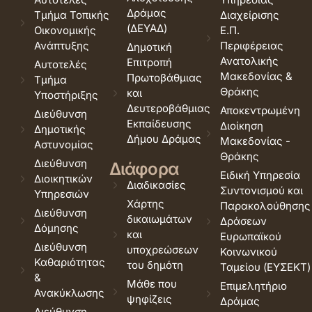
Δράμας
Τμήμα Τοπικής
Διαχείρισης
(ΔΕΥΑΔ)
Οικονομικής
Ε.Π.
Ανάπτυξης
Περιφέρειας
Δημοτική
Ανατολικής
Επιτροπή
Αυτοτελές
Μακεδονίας &
Πρωτοβάθμιας
Τμήμα
Θράκης
και
Υποστήριξης
Δευτεροβάθμιας
Αποκεντρωμένη
Διεύθυνση
Εκπαίδευσης
Διοίκηση
Δημοτικής
Δήμου Δράμας
Μακεδονίας -
Αστυνομίας
Θράκης
Διεύθυνση
Διάφορα
Ειδική Υπηρεσία
Διοικητικών
Διαδικασίες
Συντονισμού και
Υπηρεσιών
Χάρτης
Παρακολούθησης
Διεύθυνση
δικαιωμάτων
Δράσεων
Δόμησης
και
Ευρωπαϊκού
Διεύθυνση
υποχρεώσεων
Κοινωνικού
Καθαριότητας
του δημότη
Ταμείου (ΕΥΣΕΚΤ)
&
Μάθε που
Επιμελητήριο
Ανακύκλωσης
ψηφίζεις
Δράμας
Διεύθυνση