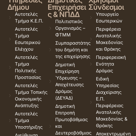
Δήμου
Επιχειρήσει
Σύνδεσμοι
ς & ΝΠΔΔ
Αυτοτελές
Υπουργείο
Τμήμα Κ.Ε.Π.
Εσωτερικών
Πολιτιστικός
Οργανισμός –
Αυτοτελές
Περιφέρεια
ΦΤΜΜ
Τμήμα
Ανατολικής
Εσωτερικού
Μακεδονίας
Συμπαραστάτης
Ελέγχου
και Θράκης
του δημότη και
της επιχείρησης
Αυτοτελές
Περιφερειακή
Τμήμα
Ενότητα
Δημοτική
Πολιτικής
Δράμας
Επιχείρηση
Προστασίας
Ύδρευσης –
Ειδική
Αποχέτευσης
Αυτοτελές
Υπηρεσίας
Δράμας
Τμήμα Τοπικής
Διαχείρισης
(ΔΕΥΑΔ)
Οικονομικής
Ε.Π.
Ανάπτυξης
Περιφέρειας
Δημοτική
Ανατολικής
Επιτροπή
Αυτοτελές
Μακεδονίας &
Πρωτοβάθμιας
Τμήμα
Θράκης
και
Υποστήριξης
Δευτεροβάθμιας
Αποκεντρωμένη
Διεύθυνση