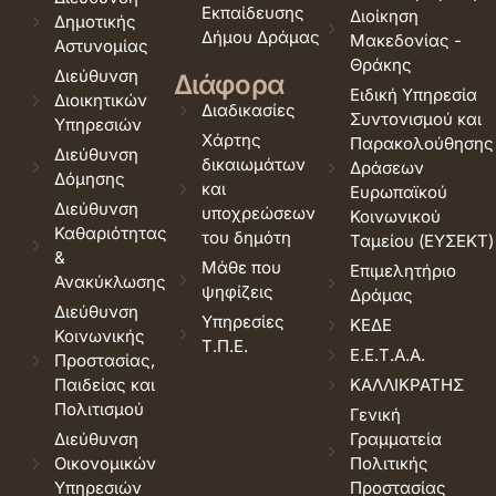
Εκπαίδευσης
Διοίκηση
Δημοτικής
Δήμου Δράμας
Μακεδονίας -
Αστυνομίας
Θράκης
Διεύθυνση
Διάφορα
Ειδική Υπηρεσία
Διοικητικών
Διαδικασίες
Συντονισμού και
Υπηρεσιών
Χάρτης
Παρακολούθησης
Διεύθυνση
δικαιωμάτων
Δράσεων
Δόμησης
και
Ευρωπαϊκού
Διεύθυνση
υποχρεώσεων
Κοινωνικού
Καθαριότητας
του δημότη
Ταμείου (ΕΥΣΕΚΤ)
&
Μάθε που
Επιμελητήριο
Ανακύκλωσης
ψηφίζεις
Δράμας
Διεύθυνση
Υπηρεσίες
ΚΕΔΕ
Κοινωνικής
Τ.Π.Ε.
Ε.Ε.Τ.Α.Α.
Προστασίας,
Παιδείας και
ΚΑΛΛΙΚΡΑΤΗΣ
Πολιτισμού
Γενική
Διεύθυνση
Γραμματεία
Οικονομικών
Πολιτικής
Υπηρεσιών
Προστασίας