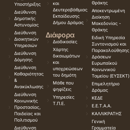
Θράκης
και
Υποστήριξης
Δευτεροβάθμιας
Αποκεντρωμένη
Διεύθυνση
Εκπαίδευσης
Διοίκηση
Δημοτικής
Δήμου Δράμας
Μακεδονίας -
Αστυνομίας
Θράκης
Διεύθυνση
Διάφορα
Ειδική Υπηρεσία
Διοικητικών
Διαδικασίες
Συντονισμού και
Υπηρεσιών
Χάρτης
Παρακολούθησης
Διεύθυνση
δικαιωμάτων
Δράσεων
Δόμησης
και
Ευρωπαϊκού
Διεύθυνση
υποχρεώσεων
Κοινωνικού
Καθαριότητας
του δημότη
Ταμείου (ΕΥΣΕΚΤ)
&
Μάθε που
Επιμελητήριο
Ανακύκλωσης
ψηφίζεις
Δράμας
Διεύθυνση
Υπηρεσίες
ΚΕΔΕ
Κοινωνικής
Τ.Π.Ε.
Ε.Ε.Τ.Α.Α.
Προστασίας,
Παιδείας και
ΚΑΛΛΙΚΡΑΤΗΣ
Πολιτισμού
Γενική
Διεύθυνση
Γραμματεία