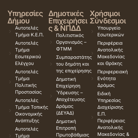
Υπηρεσίες
Δημοτικές
Χρήσιμοι
Δήμου
Επιχειρήσει
Σύνδεσμοι
ς & ΝΠΔΔ
Αυτοτελές
Υπουργείο
Τμήμα Κ.Ε.Π.
Εσωτερικών
Πολιτιστικός
Οργανισμός –
Αυτοτελές
Περιφέρεια
ΦΤΜΜ
Τμήμα
Ανατολικής
Εσωτερικού
Μακεδονίας
Συμπαραστάτης
Ελέγχου
και Θράκης
του δημότη και
της επιχείρησης
Αυτοτελές
Περιφερειακή
Τμήμα
Ενότητα
Δημοτική
Πολιτικής
Δράμας
Επιχείρηση
Προστασίας
Ύδρευσης –
Ειδική
Αποχέτευσης
Αυτοτελές
Υπηρεσίας
Δράμας
Τμήμα Τοπικής
Διαχείρισης
(ΔΕΥΑΔ)
Οικονομικής
Ε.Π.
Ανάπτυξης
Περιφέρειας
Δημοτική
Ανατολικής
Επιτροπή
Αυτοτελές
Μακεδονίας &
Πρωτοβάθμιας
Τμήμα