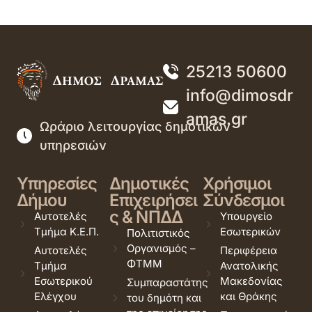
25213 50600
info@dimosdr
amas.gr
Ωράριο λειτουργίας δημοτικών
υπηρεσιών
Υπηρεσίες
Δημοτικές
Χρήσιμοι
Δήμου
Επιχειρήσει
Σύνδεσμοι
ς & ΝΠΔΔ
Αυτοτελές
Υπουργείο
Τμήμα Κ.Ε.Π.
Εσωτερικών
Πολιτιστικός
Οργανισμός –
Αυτοτελές
Περιφέρεια
ΦΤΜΜ
Τμήμα
Ανατολικής
Εσωτερικού
Μακεδονίας
Συμπαραστάτης
Ελέγχου
και Θράκης
του δημότη και