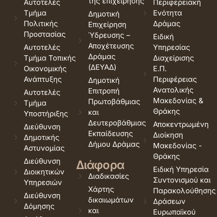
της επιχείρησης
Αυτοτελές
Περιφερειακή
Τμήμα
Ενότητα
Δημοτική
Πολιτικής
Δράμας
Επιχείρηση
Προστασίας
Ύδρευσης –
Ειδική
Αποχέτευσης
Αυτοτελές
Υπηρεσίας
Δράμας
Τμήμα Τοπικής
Διαχείρισης
(ΔΕΥΑΔ)
Οικονομικής
Ε.Π.
Ανάπτυξης
Περιφέρειας
Δημοτική
Ανατολικής
Επιτροπή
Αυτοτελές
Μακεδονίας &
Πρωτοβάθμιας
Τμήμα
Θράκης
και
Υποστήριξης
Δευτεροβάθμιας
Αποκεντρωμένη
Διεύθυνση
Εκπαίδευσης
Διοίκηση
Δημοτικής
Δήμου Δράμας
Μακεδονίας -
Αστυνομίας
Θράκης
Διεύθυνση
Διάφορα
Ειδική Υπηρεσία
Διοικητικών
Διαδικασίες
Συντονισμού και
Υπηρεσιών
Χάρτης
Παρακολούθησης
Διεύθυνση
δικαιωμάτων
Δράσεων
Δόμησης
και
Ευρωπαϊκού