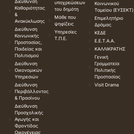
Διεύθυνση
υποχρεώσεων
Κοινωνικού
Καθαριότητας
του δημότη
Ταμείου (ΕΥΣΕΚΤ)
&
Μάθε που
Επιμελητήριο
Ανακύκλωσης
ψηφίζεις
Δράμας
Διεύθυνση
Υπηρεσίες
ΚΕΔΕ
Κοινωνικής
Τ.Π.Ε.
Ε.Ε.Τ.Α.Α.
Προστασίας,
Παιδείας και
ΚΑΛΛΙΚΡΑΤΗΣ
Πολιτισμού
Γενική
Διεύθυνση
Γραμματεία
Οικονομικών
Πολιτικής
Υπηρεσιών
Προστασίας
Διεύθυνση
Visit Drama
Περιβάλλοντος
& Πρασίνου
Διεύθυνση
Προσχολικής
Αγωγής και
Φροντίδας
Οικογένειας