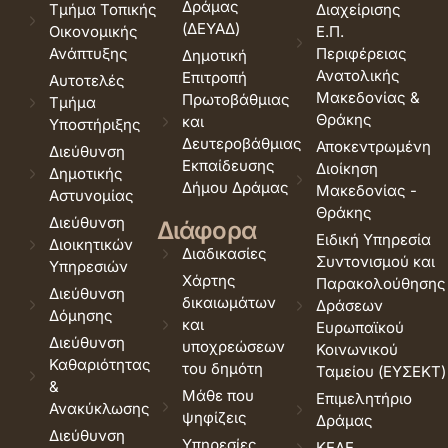
Δράμας
Τμήμα Τοπικής
Διαχείρισης
(ΔΕΥΑΔ)
Οικονομικής
Ε.Π.
Ανάπτυξης
Περιφέρειας
Δημοτική
Ανατολικής
Επιτροπή
Αυτοτελές
Μακεδονίας &
Πρωτοβάθμιας
Τμήμα
Θράκης
και
Υποστήριξης
Δευτεροβάθμιας
Αποκεντρωμένη
Διεύθυνση
Εκπαίδευσης
Διοίκηση
Δημοτικής
Δήμου Δράμας
Μακεδονίας -
Αστυνομίας
Θράκης
Διεύθυνση
Διάφορα
Ειδική Υπηρεσία
Διοικητικών
Διαδικασίες
Συντονισμού και
Υπηρεσιών
Χάρτης
Παρακολούθησης
Διεύθυνση
δικαιωμάτων
Δράσεων
Δόμησης
και
Ευρωπαϊκού
Διεύθυνση
υποχρεώσεων
Κοινωνικού
Καθαριότητας
του δημότη
Ταμείου (ΕΥΣΕΚΤ)
&
Μάθε που
Επιμελητήριο
Ανακύκλωσης
ψηφίζεις
Δράμας
Διεύθυνση
Υπηρεσίες
ΚΕΔΕ