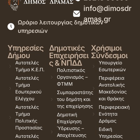
info@dimosdr
amas.gr
Ωράριο λειτουργίας δημοτικών
υπηρεσιών
Υπηρεσίες
Δημοτικές
Χρήσιμοι
Δήμου
Επιχειρήσει
Σύνδεσμοι
ς & ΝΠΔΔ
Αυτοτελές
Υπουργείο
Τμήμα Κ.Ε.Π.
Εσωτερικών
Πολιτιστικός
Οργανισμός –
Αυτοτελές
Περιφέρεια
ΦΤΜΜ
Τμήμα
Ανατολικής
Εσωτερικού
Μακεδονίας
Συμπαραστάτης
Ελέγχου
και Θράκης
του δημότη και
της επιχείρησης
Αυτοτελές
Περιφερειακή
Τμήμα
Ενότητα
Δημοτική
Πολιτικής
Δράμας
Επιχείρηση
Προστασίας
Ύδρευσης –
Ειδική
Αποχέτευσης
Αυτοτελές
Υπηρεσίας